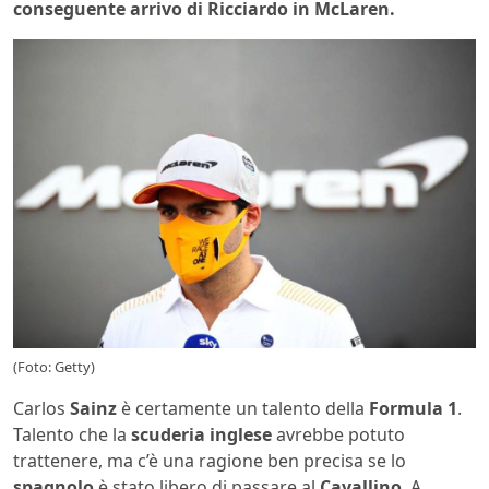
conseguente arrivo di Ricciardo in McLaren.
(Foto: Getty)
Carlos
Sainz
è certamente un talento della
Formula 1
.
Talento che la
scuderia
inglese
avrebbe potuto
trattenere, ma c’è una ragione ben precisa se lo
spagnolo
è stato libero di passare al
Cavallino
. A