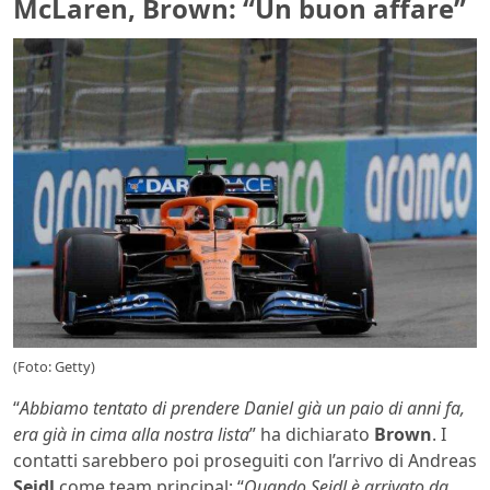
McLaren, Brown: “Un buon affare”
(Foto: Getty)
“
Abbiamo tentato di prendere Daniel già un paio di anni fa,
era già in cima alla nostra lista
” ha dichiarato
Brown
. I
contatti sarebbero poi proseguiti con l’arrivo di Andreas
Seidl
come team principal: “
Quando Seidl è arrivato da