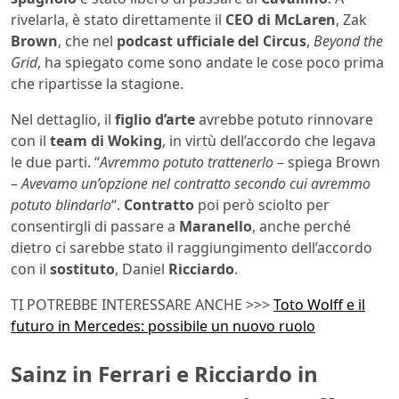
rivelarla, è stato direttamente il
CEO di McLaren
, Zak
Brown
, che nel
podcast ufficiale del Circus
,
Beyond the
Grid
, ha spiegato come sono andate le cose poco prima
che ripartisse la stagione.
Nel dettaglio, il
figlio d’arte
avrebbe potuto rinnovare
con il
team di Woking
, in virtù dell’accordo che legava
le due parti. “
Avremmo potuto trattenerlo
– spiega Brown
–
Avevamo un’opzione nel contratto secondo cui avremmo
potuto blindarlo
“.
Contratto
poi però sciolto per
consentirgli di passare a
Maranello
, anche perché
dietro ci sarebbe stato il raggiungimento dell’accordo
con il
sostituto
, Daniel
Ricciardo
.
TI POTREBBE INTERESSARE ANCHE >>>
Toto Wolff e il
futuro in Mercedes: possibile un nuovo ruolo
Sainz in Ferrari e Ricciardo in