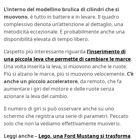
L’interno del modellino brulica di cilindri che si
muovono
, è tutto in battere e in levare. Il quadro
complessivo denota un’attenzione al dettaglio, una
metodicità eccezionale. E probabilmente anche una
disponibilità elevata di tempo libero.
L’aspetto più interessante riguarda
l’inserimento di
una piccola leva che permette di cambiare le marce
.
Una volta inserita la leva, si muovono anche le ruote.
Più si alzano le marce, più si muovono velocemente.
C’è
anche un piccolo acceleratore
, da remoto, che fa
aumentare i giri del motore e delle ruote senza
azionare la leva del cambio.
Il numero di giri si può osservare anche su uno
schermo che registra una serie di parametri. Peccato
solo che non la vediamo effettivamente muoversi.
Leggi anche –
Lego, una Ford Mustang si trasforma