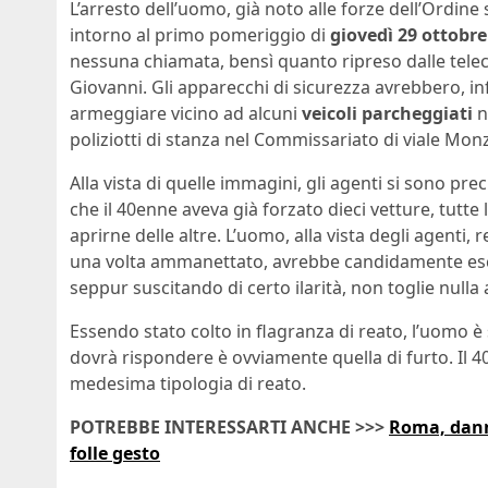
L’arresto dell’uomo, già noto alle forze dell’Ordin
intorno al primo pomeriggio di
giovedì 29 ottobre
nessuna chiamata, bensì quanto ripreso dalle telec
Giovanni. Gli apparecchi di sicurezza avrebbero, i
armeggiare vicino ad alcuni
veicoli parcheggiati
n
poliziotti di stanza nel Commissariato di viale Mon
Alla vista di quelle immagini, gli agenti si sono pre
che il 40enne aveva già forzato dieci vetture, tutt
aprirne delle altre. L’uomo, alla vista degli agenti
una volta ammanettato, avrebbe candidamente esc
seppur suscitando di certo ilarità, non toglie nulla
Essendo stato colto in flagranza di reato, l’uomo 
dovrà rispondere è ovviamente quella di furto. Il 4
medesima tipologia di reato.
POTREBBE INTERESSARTI ANCHE >>>
Roma, danne
folle gesto