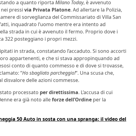
e stando a quanto riporta
Milano Today
, è avvenuto
nei pressi
via Privata Platone
. Ad allertare la Polizia,
amere di sorveglianza del Commissariato di Villa San
nfatti, inquadrato l’uomo mentre era intento ad
ella strada in cui è avvenuto il fermo. Proprio dove i
za 322 posteggiano i propri mezzi.
cipitati in strada, constatando l’accaduto. Si sono accorti
e loro appartenenti, e che si stava appropinquando ad
, resosi conto di quanto commesso e di dove si trovasse,
lamato: “
Ho sbagliato parcheggio!
“. Una scusa che,
 al disvalore delle azioni commesse.
è stato processato
per direttissima
. L’accusa di cui
0enne era già noto alle
forze dell’Ordine
per la
ggia 50 Auto in sosta con una spranga: il video del