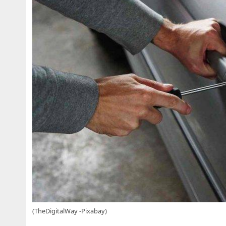
(TheDigitalWay -Pixabay)