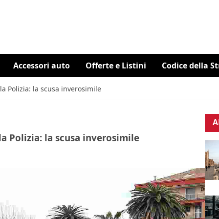
Accessori auto
Offerte e Listini
Codice della S
a Polizia: la scusa inverosimile
A
a Polizia: la scusa inverosimile