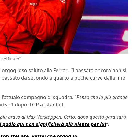
1 del futuro”
orgoglioso saluto alla Ferrari. Il passato ancora non si
, passato da secondo a quarto a poche curve dalla fine
 l’attuale compagno di squadra. “
Penso che la più grande
rts F1 dopo il GP a Istanbul.
he più bravo di Max Verstappen. Certo, dopo questa gara sarà
l podio qui non significherà più niente per lui
“.
ton stellare, Vettel che orgoglio