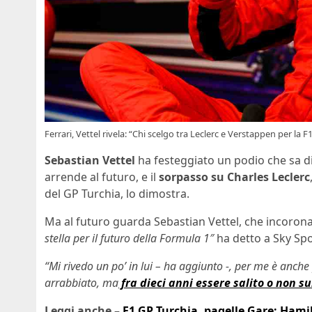
Ferrari, Vettel rivela: “Chi scelgo tra Leclerc e Verstappen per la F
Sebastian Vettel
ha festeggiato un podio che sa di 
arrende al futuro, e il
sorpasso su Charles Leclerc
del GP Turchia, lo dimostra.
Ma al futuro guarda Sebastian Vettel, che incorona
stella per il futuro della Formula 1″
ha detto a Sky Spo
“Mi rivedo un po’ in lui – ha aggiunto -, per me è anc
arrabbiato, ma
fra dieci anni essere salito o non su
Leggi anche –
F1 GP Turchia, pagelle Gare: Hamil