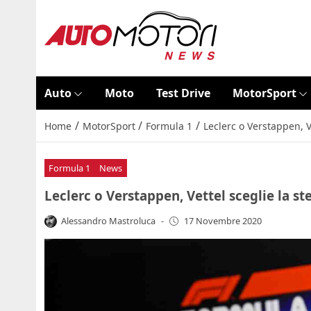
Auto
Moto
Test Drive
MotorSport
/
/
/
Home
MotorSport
Formula 1
Leclerc o Verstappen, Ve
Formula 1
News
Leclerc o Verstappen, Vettel sceglie la st
Alessandro Mastroluca
-
17 Novembre 2020