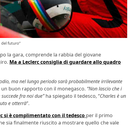
1 del futuro”
opo la gara, comprende la rabbia del giovane
giro.
Ma a Leclerc consiglia di guardare allo quadro
dio, ma nel lungo periodo sarà probabilmente irrilevante
re un buon rapporto con il monegasco.
“Non lascio che i
e succede fra noi due”
ha spiegato il tedesco, “
Charles è un
uto e otterrà
“.
rc si è complimentato con il tedesco
per il primo
che sia finalmente riuscito a mostrare quello che vale