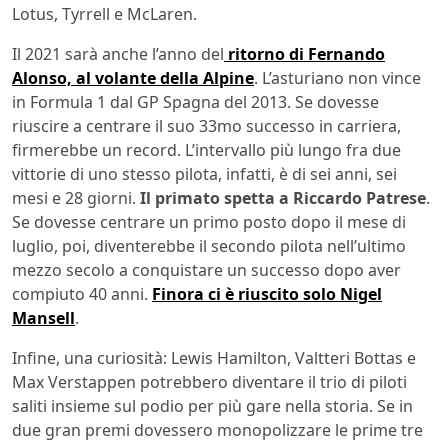
Lotus, Tyrrell e McLaren.
Il 2021 sarà anche l’anno del
ritorno di Fernando
Alonso, al volante della Alpine
. L’asturiano non vince
in Formula 1 dal GP Spagna del 2013. Se dovesse
riuscire a centrare il suo 33mo successo in carriera,
firmerebbe un record. L’intervallo più lungo fra due
vittorie di uno stesso pilota, infatti, è di sei anni, sei
mesi e 28 giorni.
Il primato spetta a Riccardo Patrese
.
Se dovesse centrare un primo posto dopo il mese di
luglio, poi, diventerebbe il secondo pilota nell’ultimo
mezzo secolo a conquistare un successo dopo aver
compiuto 40 anni.
Finora ci è riuscito solo Nigel
Mansell
.
Infine, una curiosità: Lewis Hamilton, Valtteri Bottas e
Max Verstappen potrebbero diventare il trio di piloti
saliti insieme sul podio per più gare nella storia. Se in
due gran premi dovessero monopolizzare le prime tre