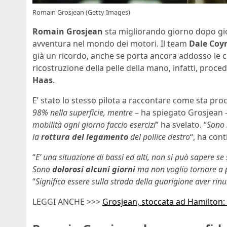
Romain Grosjean (Getty Images)
Romain Grosjean
sta migliorando giorno dopo gior
avventura nel mondo dei motori. Il team
Dale Coy
già un ricordo, anche se porta ancora addosso le cica
ricostruzione della pelle della mano, infatti, proce
Haas
.
E’ stato lo stesso pilota a raccontare come sta pro
98% nella superficie, mentre
– ha spiegato Grosjean 
mobilità ogni giorno faccio esercizi
” ha svelato. “
Sono 
la
rottura del legamento
del pollice destro
“, ha con
“
E’ una situazione di bassi ed alti, non si può sapere se
Sono
dolorosi alcuni giorni
ma non voglio tornare a p
“
Significa essere sulla strada della guarigione aver rin
LEGGI ANCHE >>>
Grosjean, stoccata ad Hamilton: