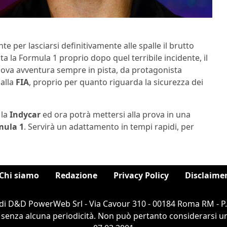
te per lasciarsi definitivamente alle spalle il brutto
ta la Formula 1 proprio dopo quel terribile incidente, il
nuova avventura sempre in pista, da protagonista
 alla
FIA
, proprio per quanto riguarda la sicurezza dei
 la
Indycar
ed ora potrà mettersi alla prova in una
mula 1
. Servirà un adattamento in tempi rapidi, per
Chi siamo
Redazione
Privacy Policy
Disclaime
di D&D PowerWeb Srl - Via Cavour 310 - 00184 Roma RM - P
 senza alcuna periodicità. Non può pertanto considerarsi un 