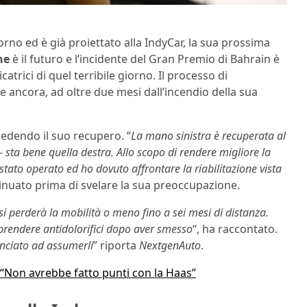
no ed è già proiettato alla IndyCar, la sua prossima
ne
è il futuro e l’incidente del Gran Premio di Bahrain è
trici di quel terribile giorno. Il processo di
de ancora, ad oltre due mesi dall’incendio della sua
cedendo il suo recupero. “
La mano sinistra è recuperata al
–
sta bene quella destra. Allo scopo di rendere migliore la
stato operato ed ho dovuto affrontare la riabilitazione vista
tinuato prima di svelare la sua preoccupazione.
 si perderà la mobilità o meno fino a sei mesi di distanza.
rendere antidolorifici dopo aver smesso
“, ha raccontato.
unciato ad assumerli
” riporta
NextgenAuto
.
 “Non avrebbe fatto punti con la Haas”