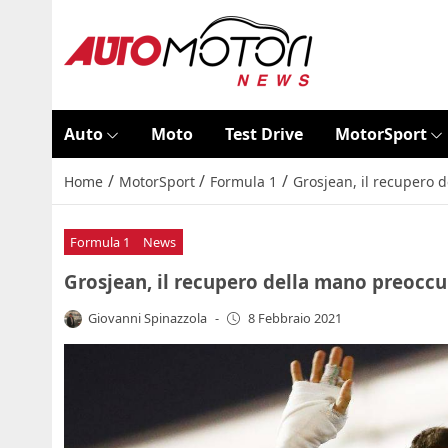
Auto
Moto
Test Drive
MotorSport
/
/
/
Home
MotorSport
Formula 1
Grosjean, il recupero d
Formula 1
News
Grosjean, il recupero della mano preoccup
Giovanni Spinazzola
-
8 Febbraio 2021