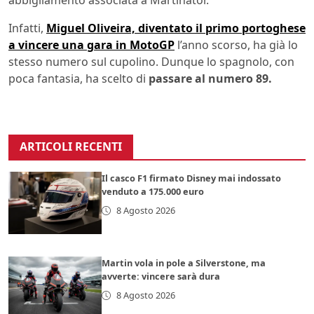
abbigliamento associata a Martinator.
Infatti,
Miguel Oliveira, diventato il primo portoghese
a vincere una gara in MotoGP
l’anno scorso, ha già lo
stesso numero sul cupolino. Dunque lo spagnolo, con
poca fantasia, ha scelto di
passare al numero 89.
ARTICOLI RECENTI
Il casco F1 firmato Disney mai indossato
venduto a 175.000 euro
8 Agosto 2026
Martin vola in pole a Silverstone, ma
avverte: vincere sarà dura
8 Agosto 2026