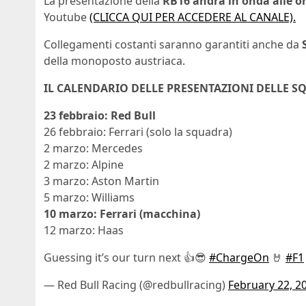
La presentazione della
RB16 andrà in onda alle ore
Youtube
(CLICCA QUI PER ACCEDERE AL CANALE).
Collegamenti costanti saranno garantiti anche da
S
della monoposto austriaca.
IL CALENDARIO DELLE PRESENTAZIONI DELLE SQ
23 febbraio: Red Bull
26 febbraio: Ferrari (solo la squadra)
2 marzo: Mercedes
2 marzo: Alpine
3 marzo: Aston Martin
5 marzo: Williams
10 marzo: Ferrari (macchina)
12 marzo: Haas
Guessing it’s our turn next 👍😎
#ChargeOn
🤘
#F1
— Red Bull Racing (@redbullracing)
February 22, 2