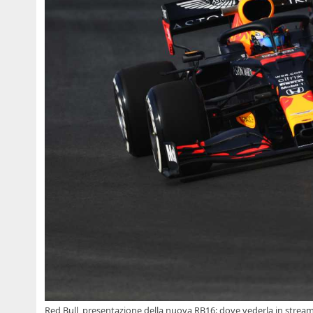
Red Bull, presentazione della nuova RB16: dove vederla in stream