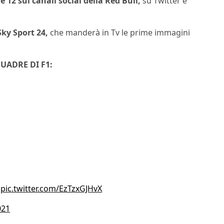
 12 sui canali social della Red Bull,
su Twitter e
ky Sport 24,
che manderà in Tv le prime immagini
UADRE DI F1:
pic.twitter.com/EzTzxGJHvX
021