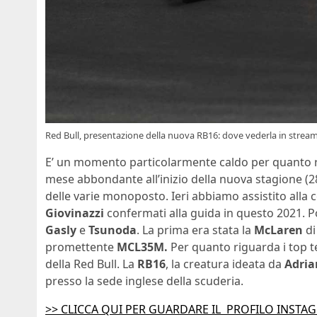
Red Bull, presentazione della nuova RB16: dove vederla in stream
E’ un momento particolarmente caldo per quanto r
mese abbondante all’inizio della nuova stagione (2
delle varie monoposto. Ieri abbiamo assistito alla
Giovinazzi
confermati alla guida in questo 2021. P
Gasly
e
Tsunoda
. La prima era stata la
McLaren
d
promettente
MCL35M.
Per quanto riguarda i top te
della Red Bull. La
RB16
, la creatura ideata da
Adria
presso la sede inglese della scuderia.
>> CLICCA QUI PER GUARDARE IL PROFILO INSTA