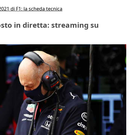
21 di F1: la scheda tecnica
to in diretta: streaming su