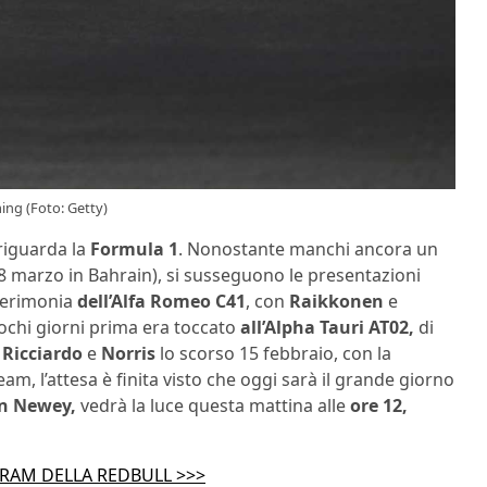
ing (Foto: Getty)
iguarda la
Formula 1
. Nonostante manchi ancora un
8 marzo in Bahrain), si susseguono le presentazioni
 cerimonia
dell’Alfa Romeo C41
, con
Raikkonen
e
ochi giorni prima era toccato
all’Alpha Tauri AT02,
di
i
Ricciardo
e
Norris
lo scorso 15 febbraio, con la
am, l’attesa è finita visto che oggi sarà il grande giorno
n Newey,
vedrà la luce questa mattina alle
ore 12,
GRAM DELLA REDBULL >>>