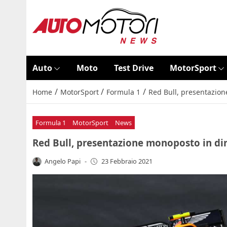
Auto
Moto
Test Drive
MotorSport
/
/
/
Home
MotorSport
Formula 1
Red Bull, presentazion
Formula 1
MotorSport
News
Red Bull, presentazione monoposto in dir
Angelo Papi
-
23 Febbraio 2021