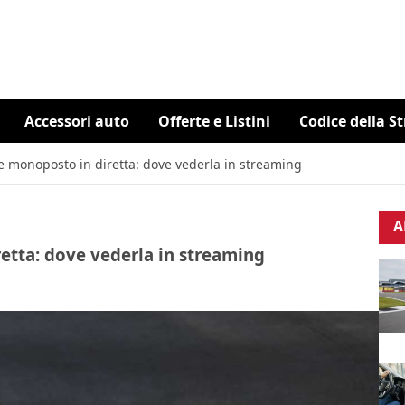
Accessori auto
Offerte e Listini
Codice della S
e monoposto in diretta: dove vederla in streaming
A
etta: dove vederla in streaming