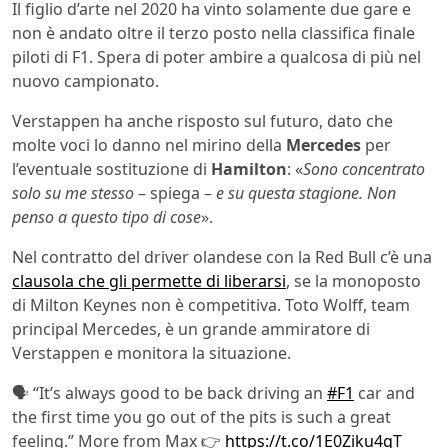
Il figlio d’arte nel 2020 ha vinto solamente due gare e
non è andato oltre il terzo posto nella classifica finale
piloti di F1. Spera di poter ambire a qualcosa di più nel
nuovo campionato.
Verstappen ha anche risposto sul futuro, dato che
molte voci lo danno nel mirino della
Mercedes
per
l’eventuale sostituzione di
Hamilton
: «
Sono concentrato
solo su me stesso
– spiega –
e su questa stagione. Non
penso a questo tipo di cose
».
Nel contratto del driver olandese con la Red Bull c’è una
clausola che gli permette di liberarsi
, se la monoposto
di Milton Keynes non è competitiva. Toto Wolff, team
principal Mercedes, è un grande ammiratore di
Verstappen e monitora la situazione.
🗣 “It’s always good to be back driving an
#F1
car and
the first time you go out of the pits is such a great
feeling.” More from Max 👉
https://t.co/1E0Ziku4qT