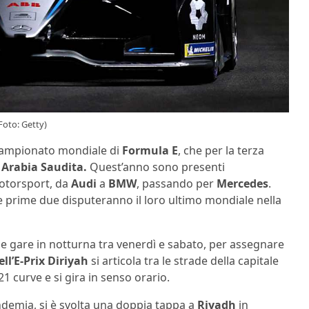
Foto: Getty)
 campionato mondiale di
Formula E
, che per la terza
 Arabia Saudita.
Quest’anno sono presenti
otorsport, da
Audi
a
BMW
, passando per
Mercedes
.
le prime due disputeranno il loro ultimo mondiale nella
e gare in notturna tra venerdì e sabato, per assegnare
ll’E-Prix Diriyah
si articola tra le strade della capitale
21 curve e si gira in senso orario.
ndemia, si è svolta una doppia tappa a
Riyadh
in