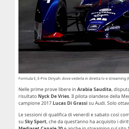
Formula E, E-Prix Diriyah: dove vederla in diretta tv e streaming (
Nelle prime prove libere in
Arabia Saudita
, disput
risultato
Nyck De Vries
. Il pilota olandese della 
campione 2017
Lucas Di Grassi
su Audi. Solo ottav
Le sessioni di qualifica di venerdì e sabato così co
su
Sky Sport
, che da quest’anno ha acquisito i dirit
Mediaset
Canale
20
e anche in streaming sul sito