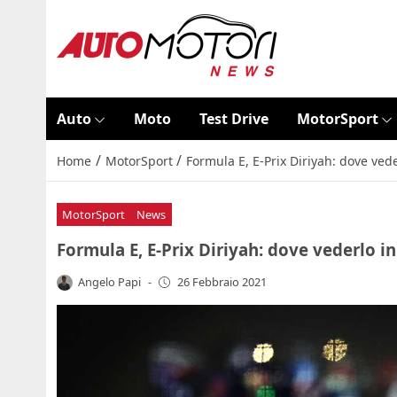
Auto
Moto
Test Drive
MotorSport
/
/
Home
MotorSport
Formula E, E-Prix Diriyah: dove vede
MotorSport
News
Formula E, E-Prix Diriyah: dove vederlo in
Angelo Papi
-
26 Febbraio 2021