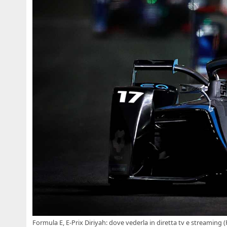
Formula E, E-Prix Diriyah: dove vederla in diretta tv e streaming (