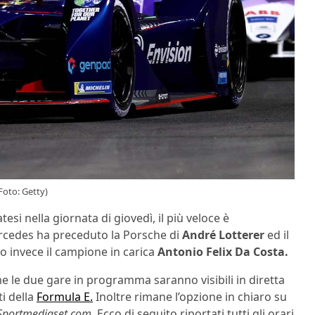
Foto: Getty)
atesi nella giornata di giovedì, il più veloce è
Mercedes ha preceduto la Porsche di
André Lotterer
ed il
o invece il campione in carica
Antonio Felix Da Costa.
me le due gare in programma saranno visibili in diretta
ti della
Formula E.
Inoltre rimane l’opzione in chiaro su
Sportmediaset.com
. Ecco di seguito riportati tutti gli orari