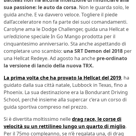
Batteas non ha alcuna intenzione di rinunciare alla
sua passione: le auto da corsa
. Non le guarda solo, le
guida anche. E va davvero veloce. Togliere il piede
dall’acceleratore non fa parte dei suoi comandamenti.
Carolyne ama le Dodge Challenger, guida una Hellcat e
un’edizione speciale In Go Mango prodotta per il
cinquantesimo anniversario. Sta anche aspettando di
completare uno scambio:
una SRT Demon del 2018
per
una Hellcat Redeye. Ad agosto ha anche
pre-ordinato
la versione di lancio della nuova TRX.
La prima volta che ha provato la Hellcat del 2019
, ha
guidato dalla sua città natale, Lubbock in Texas, fino a
Phoenix. La sua destinazione era la Bondurant Driving
School, perché insieme alla supercar c’era un corso di
guida sportiva compreso nel prezzo.
Si è divertita moltissimo nelle
drag race, le corse di
velocità su un rettilineo lungo un quarto di miglio
.
Per il 75mo compleanno, se n’è regalata una, di drag