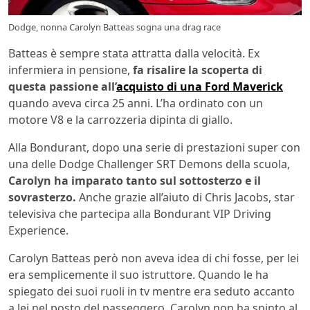
Dodge, nonna Carolyn Batteas sogna una drag race
Batteas è sempre stata attratta dalla velocità. Ex
infermiera in pensione,
fa risalire la scoperta di
questa passione all’
acquisto di una Ford Maverick
quando aveva circa 25 anni. L’ha ordinato con un
motore V8 e la carrozzeria dipinta di giallo.
Alla Bondurant, dopo una serie di prestazioni super con
una delle Dodge Challenger SRT Demons della scuola,
Carolyn ha imparato tanto sul sottosterzo e il
sovrasterzo.
Anche grazie all’aiuto di Chris Jacobs, star
televisiva che partecipa alla Bondurant VIP Driving
Experience.
Carolyn Batteas però non aveva idea di chi fosse, per lei
era semplicemente il suo istruttore. Quando le ha
spiegato dei suoi ruoli in tv mentre era seduto accanto
a lei nel posto del passeggero, Carolyn non ha spinto al