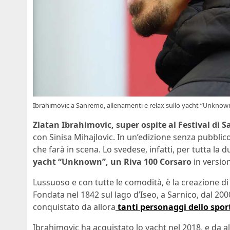
Ibrahimovic a Sanremo, allenamenti e relax sullo yacht “Unknow
Zlatan Ibrahimovic, super ospite al Festival di 
con Sinisa Mihajlovic. In un’edizione senza pubblico
che farà in scena. Lo svedese, infatti, per tutta l
yacht “Unknown”, un Riva 100 Corsaro
in version
Lussuoso e con tutte le comodità, è la creazione di 
Fondata nel 1842 sul lago d’Iseo, a Sarnico, dal 200
conquistato da allora
tanti personaggi dello sport
Ibrahimovic ha acquistato lo yacht nel 2018, e da all