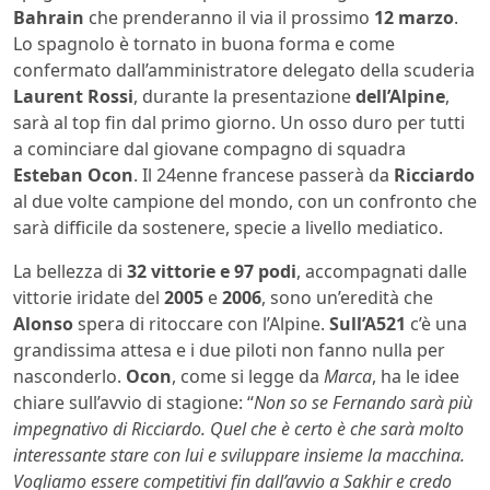
Bahrain
che prenderanno il via il prossimo
12 marzo
.
Lo spagnolo è tornato in buona forma e come
confermato dall’amministratore delegato della scuderia
Laurent Rossi
, durante la presentazione
dell’Alpine
,
sarà al top fin dal primo giorno. Un osso duro per tutti
a cominciare dal giovane compagno di squadra
Esteban Ocon
. Il 24enne francese passerà da
Ricciardo
al due volte campione del mondo, con un confronto che
sarà difficile da sostenere, specie a livello mediatico.
La bellezza di
32 vittorie e 97 podi
, accompagnati dalle
vittorie iridate del
2005
e
2006
, sono un’eredità che
Alonso
spera di ritoccare con l’Alpine.
Sull’A521
c’è una
grandissima attesa e i due piloti non fanno nulla per
nasconderlo.
Ocon
, come si legge da
Marca
, ha le idee
chiare sull’avvio di stagione: “
Non so se Fernando sarà più
impegnativo di Ricciardo. Quel che è certo è che sarà molto
interessante stare con lui e sviluppare insieme la macchina.
Vogliamo essere competitivi fin dall’avvio a Sakhir e credo