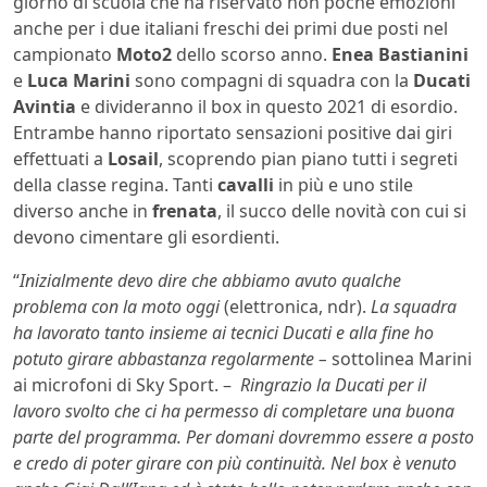
giorno di scuola che ha riservato non poche emozioni
anche per i due italiani freschi dei primi due posti nel
campionato
Moto2
dello scorso anno.
Enea Bastianini
e
Luca Marini
sono compagni di squadra con la
Ducati
Avintia
e divideranno il box in questo 2021 di esordio.
Entrambe hanno riportato sensazioni positive dai giri
effettuati a
Losail
, scoprendo pian piano tutti i segreti
della classe regina. Tanti
cavalli
in più e uno stile
diverso anche in
frenata
, il succo delle novità con cui si
devono cimentare gli esordienti.
“
Inizialmente devo dire che abbiamo avuto qualche
problema con la moto oggi
(elettronica, ndr).
La squadra
ha lavorato tanto insieme ai tecnici Ducati e alla fine ho
potuto girare abbastanza regolarmente –
sottolinea Marini
ai microfoni di Sky Sport. –
Ringrazio la Ducati per il
lavoro svolto che ci ha permesso di completare una buona
parte del programma. Per domani dovremmo essere a posto
e credo di poter girare con più continuità. Nel box è venuto