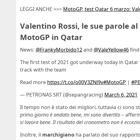
LEGGI ANCHE >>>
MotoGP, test Qatar 6 marzo: Val
Valentino Rossi, le sue parole al
MotoGP in Qatar
News:
@FrankyMorbido12
and
@ValeYellow46
find
The first test of 2021 got underway today in Qatar w
track with the team
Read more
https://t.co/o00V3ZNl9v
#MotoGP
|
#P
— PETRONAS SRT (@sepangracing)
March 6, 2021
Il tempo non è stato dei migliori, tuttavia ci sono s
primo giorno è andato bene, mi sono divertito
– affer
si lavora bene. Il risultato del cronometro non è ecce
Inoltre, il
marchigiano
ha parlato del suo rapport