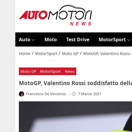
Auto
Moto
Test Drive
MotorSport
/
/
/
Home
MotorSport
Moto GP
MotoGP, Valentino Rossi 
Moto GP
MotorSport
News
MotoGP, Valentino Rossi soddisfatto dell
Francesco De Vincenzo
-
7 Marzo 2021