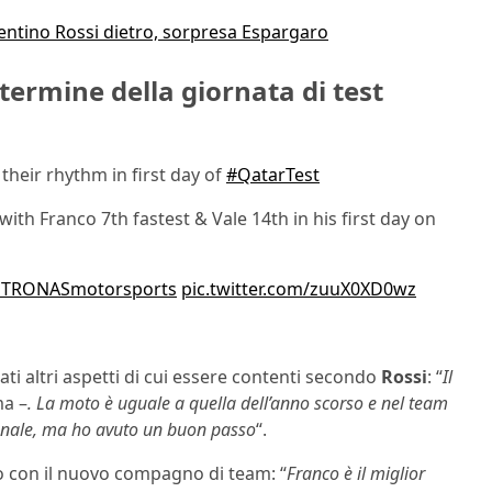
entino Rossi dietro, sorpresa Espargaro
 termine della giornata di test
 their rhythm in first day of
#QatarTest
ith Franco 7th fastest & Vale 14th in his first day on
ETRONASmotorsports
pic.twitter.com/zuuX0XD0wz
tati altri aspetti di cui essere contenti secondo
Rossi
: “
Il
ma –
. La moto è uguale a quella dell’anno scorso e nel team
zionale, ma ho avuto un buon passo
“.
o con il nuovo compagno di team: “
Franco è il miglior