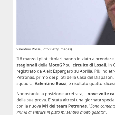
Valentino Rossi (Foto: Getty Images)
Il 6 marzo i piloti titolari hanno iniziato a prend
stagionali
della
MotoGP
sul
circuito di Losail
, in
registrato da Aleix Espargaro su Aprilia. Più indiet
Petronas, primo dei piloti della Casa del Diapason
squadra,
Valentino Rossi
, è risultato quattordice
Nonostante la posizione arretrata, il
nove volte c
della sua prova. E’ stata altresì una giornata specia
con la nuova
M1 del team Petronas
. “
Sono content
Prima di entrare in pista mi sentivo molto gasat
o”.