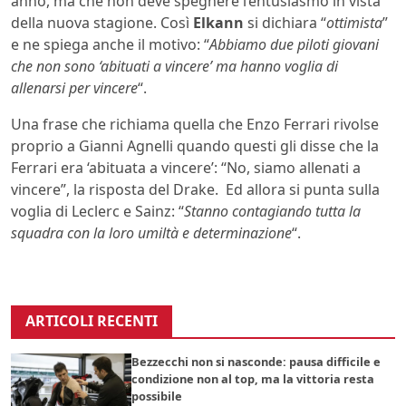
anno, ma che non deve spegnere l’entusiasmo in vista
della nuova stagione. Così
Elkann
si dichiara “
ottimista
”
e ne spiega anche il motivo: “
Abbiamo due piloti giovani
che non sono ‘abituati a vincere’ ma hanno voglia di
allenarsi per vincere
“.
Una frase che richiama quella che Enzo Ferrari rivolse
proprio a Gianni Agnelli quando questi gli disse che la
Ferrari era ‘abituata a vincere’: “No, siamo allenati a
vincere”, la risposta del Drake. Ed allora si punta sulla
voglia di Leclerc e Sainz: “
Stanno contagiando tutta la
squadra con la loro umiltà e determinazione
“.
ARTICOLI RECENTI
Bezzecchi non si nasconde: pausa difficile e
condizione non al top, ma la vittoria resta
possibile