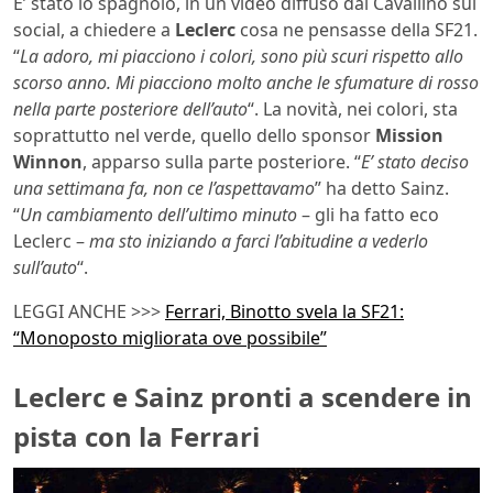
E’ stato lo spagnolo, in un video diffuso dal Cavallino sui
social, a chiedere a
Leclerc
cosa ne pensasse della SF21.
“
La adoro, mi piacciono i colori, sono più scuri rispetto allo
scorso anno. Mi piacciono molto anche le sfumature di rosso
nella parte posteriore dell’auto
“. La novità, nei colori, sta
soprattutto nel verde, quello dello sponsor
Mission
Winnon
, apparso sulla parte posteriore. “
E’ stato deciso
una settimana fa, non ce l’aspettavamo
” ha detto Sainz.
“
Un cambiamento dell’ultimo minuto
– gli ha fatto eco
Leclerc –
ma sto iniziando a farci l’abitudine a vederlo
sull’auto
“.
LEGGI ANCHE >>>
Ferrari, Binotto svela la SF21:
“Monoposto migliorata ove possibile”
Leclerc e Sainz pronti a scendere in
pista con la Ferrari