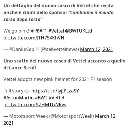
Un dettaglio del nuovo casco di Vettel che recita
anche il claim dello sponsor
“cambiamo il mondo
sorso dopo sorso”
We go pink! 💗🌍
#F1
#Vettel
@BWTUKLtd
pic.twitter.com/JTH75XKhVN
— #DankeSeb ♡ (@sebvettelnews)
March 12, 2021
Uno scatto del nuovo casco di Vettel accanto a quello
di Lance Stroll
Vettel adopts new pink helmet for 2021 F1 season
Full story 👉
https://t.co/IyjIPLzaSY
#AstonMartin
#BWT
#Vettel
pic.twitter.com/tZHMTGNRvs
— Motorsport Week (@MotorsportWeek)
March 12,
2021