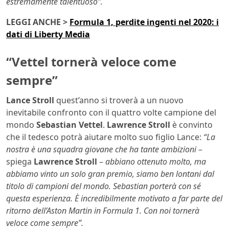
estremamente talentuoso”.
LEGGI ANCHE >
Formula 1, perdite ingenti nel 2020: i
dati di Liberty Media
“Vettel tornerà veloce come
sempre”
Lance Stroll
quest’anno si troverà a un nuovo
inevitabile confronto con il quattro volte campione del
mondo
Sebastian Vettel
.
Lawrence Stroll
è convinto
che il tedesco potrà aiutare molto suo figlio Lance:
“La
nostra è una squadra giovane che ha tante ambizioni
–
spiega
Lawrence Stroll
–
abbiano ottenuto molto, ma
abbiamo vinto un solo gran premio, siamo ben lontani dal
titolo di campioni del mondo. Sebastian porterà con sé
questa esperienza. È incredibilmente motivato a far parte del
ritorno dell’Aston Martin in Formula 1. Con noi tornerà
veloce come sempre”.