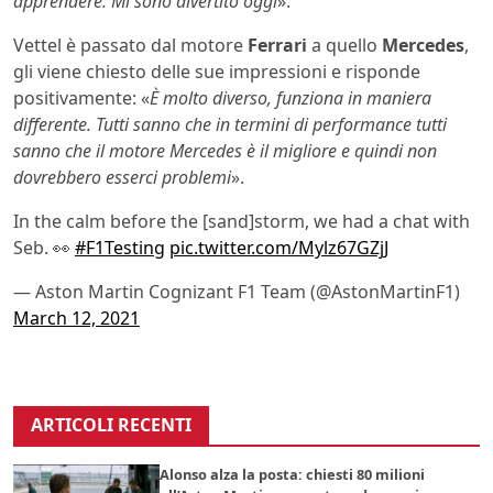
apprendere. Mi sono divertito oggi
».
Vettel è passato dal motore
Ferrari
a quello
Mercedes
,
gli viene chiesto delle sue impressioni e risponde
positivamente: «
È molto diverso, funziona in maniera
differente. Tutti sanno che in termini di performance tutti
sanno che il motore Mercedes è il migliore e quindi non
dovrebbero esserci problemi
».
In the calm before the [sand]storm, we had a chat with
Seb. 👀
#F1Testing
pic.twitter.com/Mylz67GZjJ
— Aston Martin Cognizant F1 Team (@AstonMartinF1)
March 12, 2021
ARTICOLI RECENTI
Alonso alza la posta: chiesti 80 milioni