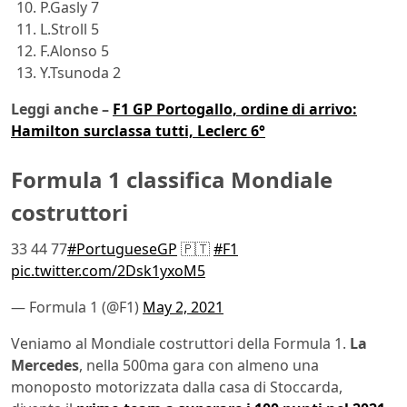
P.Gasly 7
L.Stroll 5
F.Alonso 5
Y.Tsunoda 2
Leggi anche –
F1 GP Portogallo, ordine di arrivo:
Hamilton surclassa tutti, Leclerc 6°
Formula 1 classifica Mondiale
costruttori
33 44 77
#PortugueseGP
🇵🇹
#F1
pic.twitter.com/2Dsk1yxoM5
— Formula 1 (@F1)
May 2, 2021
Veniamo al Mondiale costruttori della Formula 1.
La
Mercedes
, nella 500ma gara con almeno una
monoposto motorizzata dalla casa di Stoccarda,