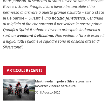
Boris Johnson, ai segretari di Stato Oliver Dowden e Michael
Gove e a Stuart Pringle. Il loro lavoro instancabile ci ha
permesso di arrivare a questo grande risultato
– sono state
le ue parole -.
Questa è una
notizia fantastica.
Centinaia
di migliaia di fan che saranno lì per vedere la nostra prima
Qualifica Sprint il sabato e l’evento principale la domenica,
sarà un
weekend bellissimo.
Non vediamo l’ora di essere lì
a luglio, tutti i piloti e le squadre sono in ansiosa attesa di
Silverstone”.
ARTICOLI RECENTI
Martin vola in pole a Silverstone, ma
avverte: vincere sarà dura
8 Agosto 2026