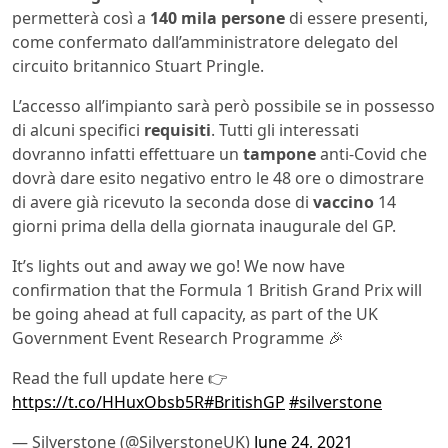
permetterà così a
140 mila persone
di essere presenti,
come confermato dall’amministratore delegato del
circuito britannico Stuart Pringle.
L’accesso all’impianto sarà però possibile se in possesso
di alcuni specifici
requisiti
. Tutti gli interessati
dovranno infatti effettuare un
tampone
anti-Covid che
dovrà dare esito negativo entro le 48 ore o dimostrare
di avere già ricevuto la seconda dose di
vaccino
14
giorni prima della della giornata inaugurale del GP.
It’s lights out and away we go! We now have
confirmation that the Formula 1 British Grand Prix will
be going ahead at full capacity, as part of the UK
Government Event Research Programme 🎉
Read the full update here 👉
https://t.co/HHuxObsb5R
#BritishGP
#silverstone
— Silverstone (@SilverstoneUK)
June 24, 2021