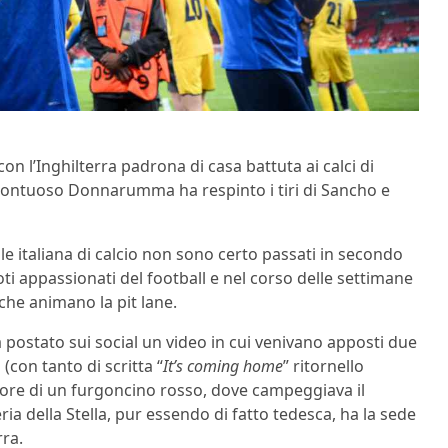
 con l’Inghilterra padrona di casa battuta ai calci di
n sontuoso Donnarumma ha respinto i tiri di Sancho e
ale italiana di calcio non sono certo passati in secondo
iloti appassionati del football e nel corso delle settimane
che animano la pit lane.
 postato sui social un video in cui venivano apposti due
(con tanto di scritta “
It’s coming home
” ritornello
riore di un furgoncino rosso, dove campeggiava il
ria della Stella, pur essendo di fatto tedesca, ha la sede
rra.