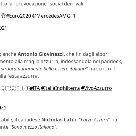
tto la “provocazione” social dei rivali
 🏆
#Euro2020
@MercedesAMGF1
2021
o; anche
Antonio Giovinazzi
, che fin dagli albori
mento alla maglia azzurra, indossandola nel paddock,
straordinariamente bello essere italiani?
” ha scritto il
lla festa azzurra.
 🇮🇹🇮🇹🇮🇹
#ITA
#ItaliaInghilterra
#VivoAzzurro
021
ttabile, il canadese
Nicholas Latifi
. “
Forza Azzurri
” ha
ente “
Sono mezzo italiano
“.