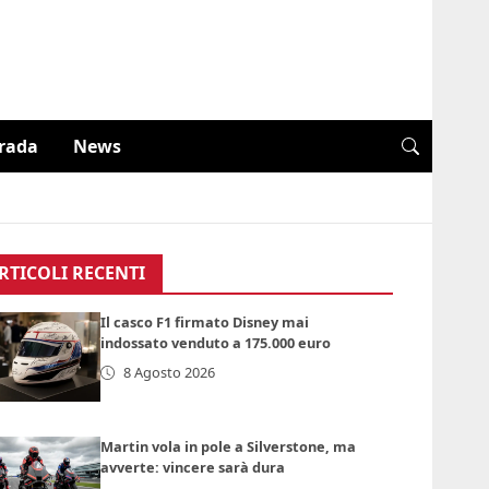
trada
News
RTICOLI RECENTI
Il casco F1 firmato Disney mai
indossato venduto a 175.000 euro
8 Agosto 2026
Martin vola in pole a Silverstone, ma
avverte: vincere sarà dura