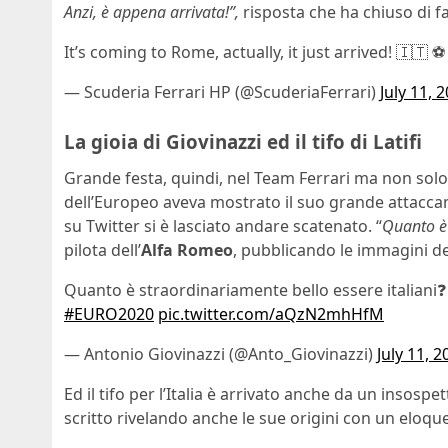
Anzi, è appena arrivata!”,
risposta che ha chiuso di fa
It’s coming to Rome, actually, it just arrived! 🇮🇹 ⚽️
— Scuderia Ferrari HP (@ScuderiaFerrari)
July 11, 
La gioia di Giovinazzi ed il tifo di Latifi
Grande festa, quindi, nel Team Ferrari ma non sol
dell’Europeo aveva mostrato il suo grande attacca
su Twitter si è lasciato andare scatenato. “
Quanto è 
pilota dell’
Alfa Romeo
, pubblicando le immagini de
Quanto è straordinariamente bello essere italiani❓
#EURO2020
pic.twitter.com/aQzN2mhHfM
— Antonio Giovinazzi (@Anto_Giovinazzi)
July 11, 2
Ed il tifo per l’Italia è arrivato anche da un insospe
scritto rivelando anche le sue origini con un eloqu