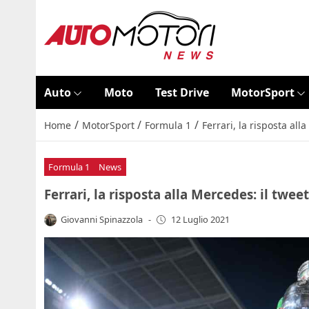
Auto
Moto
Test Drive
MotorSport
/
/
/
Home
MotorSport
Formula 1
Ferrari, la risposta all
Formula 1
News
Ferrari, la risposta alla Mercedes: il twee
Giovanni Spinazzola
-
12 Luglio 2021