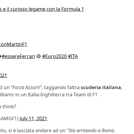
ers e il curioso legame con la Formula 1
tonMartinF1
️
#essereFerrari
🔴
#Euro2020
#ITA
2021
d un “
Forza Azzurri
“, taggando l’altra
scuderia italiana
,
lliams in un Italia-Inghilterra tra Team di F1
 think?
esAMGF1)
July 11, 2021
lio, si è lasciata andare ad un “
Sta arrivando a Roma.