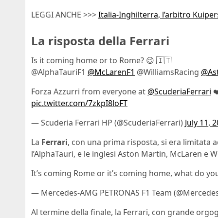
LEGGI ANCHE >>>
Italia-Inghilterra, l’arbitro Kuip
La risposta della Ferrari
Is it coming home or to Rome? 😉 🇮🇹
@AlphaTauriF1
@McLarenF1
@WilliamsRacing
@As
Forza Azzurri from everyone at
@ScuderiaFerrari
❤
pic.twitter.com/7zkpI8loFT
— Scuderia Ferrari HP (@ScuderiaFerrari)
July 11, 
La
Ferrari
, con una prima risposta, si era limitata a
l’AlphaTauri, e le inglesi Aston Martin, McLaren e Wi
It’s coming Rome or it’s coming home, what do you
— Mercedes-AMG PETRONAS F1 Team (@Merced
Al termine della finale, la Ferrari, con grande orgog