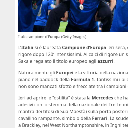
Italia campione d’Europa (Getty Images)
L’
Italia
si è laureata
Campione d’Europa
ieri sera,
rigore dopo 120′ intensissimi. Ai calci di rigore u
Saka e regalato il titolo europeo agli
azzurri
.
Naturalmente gli
Europei
e la vittoria della nazion
piano nel paddock della
Formula 1
. Tantissimi i p
non sono mancati sfottò e frecciate tra i campioni 
Ieri ad aprire le “ostilità” è stata la
Mercedes
che ha
adesivi con lo stemma della nazionale dei Tre Leoni 
mantra dei tifosi di Sua Maestà) sulla porta poste
cavallino rampante, simbolo della
Ferrari
. La scude
a Brackley, nel West Northamptonshire, in Inghilte