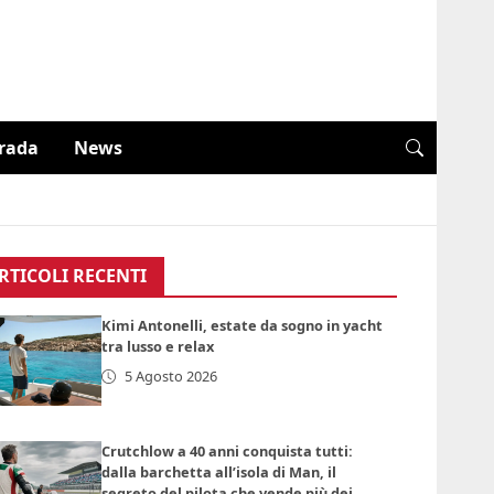
trada
News
RTICOLI RECENTI
Kimi Antonelli, estate da sogno in yacht
tra lusso e relax
5 Agosto 2026
Crutchlow a 40 anni conquista tutti:
dalla barchetta all’isola di Man, il
segreto del pilota che vende più dei