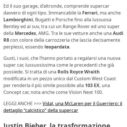
Ed il suo garage, d’altronde, comprende supercar
davvero di ogni tipo. Immancabile la
Ferrari
, ma anche
Lamborghini
, Bugatti e Porsche fino alla lussuosa
Bentley ed ai suv, tra cui un Range Rover ed uno super
della
Mercedes
, AMG. Tra le sue vetture anche una
Audi
R8
con colore della carrozzeria che lascia decisamente
perplessi, essendo
leopardata
.
Gusti, i suoi, che l’hanno portato a regalarsi una nuova
super car, lussuosissima come le precedenti che già
possiede. Si tratta di una
Rolls Royce Wraith
modificata in un pezzo unico dal Custom West Coast
per renderla il più simile possibile alla
103 EX
, una
Concept car, nota anche come Vision Next 100.
LEGGI ANCHE >>>
Vidal, una McLaren per il Guerriero: il
dettaglio “calcistico” della supercar
Justin Bieber, la trasformazione