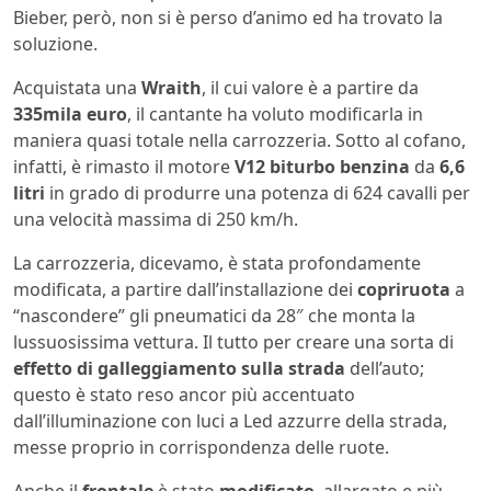
Bieber, però, non si è perso d’animo ed ha trovato la
soluzione.
Acquistata una
Wraith
, il cui valore è a partire da
335mila euro
, il cantante ha voluto modificarla in
maniera quasi totale nella carrozzeria. Sotto al cofano,
infatti, è rimasto il motore
V12 biturbo benzina
da
6,6
litri
in grado di produrre una potenza di 624 cavalli per
una velocità massima di 250 km/h.
La carrozzeria, dicevamo, è stata profondamente
modificata, a partire dall’installazione dei
copriruota
a
“nascondere” gli pneumatici da 28″ che monta la
lussuosissima vettura. Il tutto per creare una sorta di
effetto di galleggiamento sulla strada
dell’auto;
questo è stato reso ancor più accentuato
dall’illuminazione con luci a Led azzurre della strada,
messe proprio in corrispondenza delle ruote.
Anche il
frontale
è stato
modificato
, allargato e più