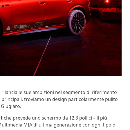
ilancia le sue ambizioni nel segmento di riferimento
he principali, troviamo un design particolarmente pulito
i Giugiaro.
t
che prevede uno schermo da 12,3 pollici – il più
ultimedia MIA di ultima generazione con ogni tipo di