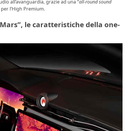
udio all’avanguardia, grazie ad una “
all-round sound
1 per l’High Premium.
ars”, le caratteristiche della one-