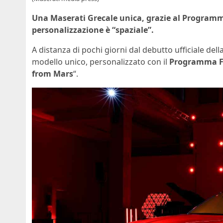
Una Maserati Grecale unica, grazie al Programma
personalizzazione è “spaziale”.
A distanza di pochi giorni dal debutto ufficiale dell
modello unico, personalizzato con il
Programma
F
from Mars
“.