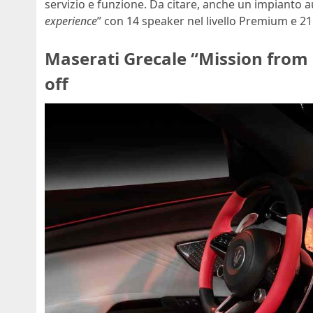
servizio e funzione. Da citare, anche un impianto a
experience
” con 14 speaker nel livello Premium e 2
Maserati Grecale “Mission from M
off