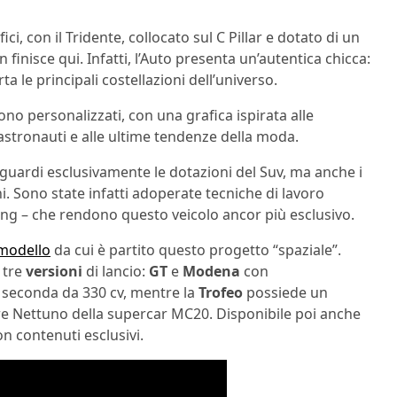
ci, con il Tridente, collocato sul C Pillar e dotato di un
 finisce qui. Infatti, l’Auto presenta un’autentica chicca:
ta le principali costellazioni dell’universo.
no personalizzati, con una grafica ispirata alle
 astronauti e alle ultime tendenze della moda.
iguardi esclusivamente le dotazioni del Suv, ma anche i
ni. Sono state infatti adoperate tecniche di lavoro
ng – che rendono questo veicolo ancor più esclusivo.
 modello
da cui è partito questo progetto “spaziale”.
 tre
versioni
di lancio:
GT
e
Modena
con
a seconda da 330 cv, mentre la
Trofeo
possiede un
re Nettuno della supercar MC20. Disponibile poi anche
con contenuti esclusivi.