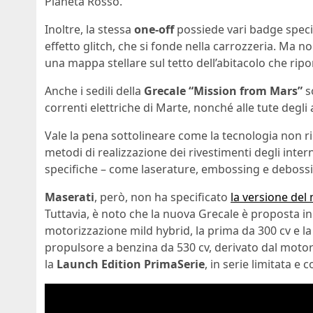
Pianeta Rosso.
Inoltre, la stessa
one-off
possiede vari badge specifi
effetto glitch, che si fonde nella carrozzeria. Ma non
una mappa stellare sul tetto dell’abitacolo che ripor
Anche i sedili della
Grecale “Mission from Mars”
so
correnti elettriche di Marte, nonché alle tute degli
Vale la pena sottolineare come la tecnologia non r
metodi di realizzazione dei rivestimenti degli inter
specifiche – come laserature, embossing e debossi
Maserati
, però, non ha specificato
la versione del
Tuttavia, è noto che la nuova Grecale è proposta in
motorizzazione mild hybrid, la prima da 300 cv e l
propulsore a benzina da 530 cv, derivato dal moto
la
Launch Edition PrimaSerie
, in serie limitata e 