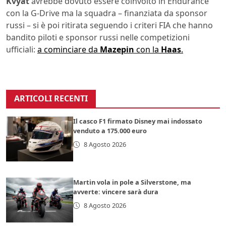
Kvyat
avrebbe dovuto essere coinvolto in Endurance
con la G-Drive ma la squadra – finanziata da sponsor
russi – si è poi ritirata seguendo i criteri FIA che hanno
bandito piloti e sponsor russi nelle competizioni
ufficiali:
a cominciare da
Mazepin
con la
Haas
.
ARTICOLI RECENTI
Il casco F1 firmato Disney mai indossato
venduto a 175.000 euro
8 Agosto 2026
Martin vola in pole a Silverstone, ma
avverte: vincere sarà dura
8 Agosto 2026