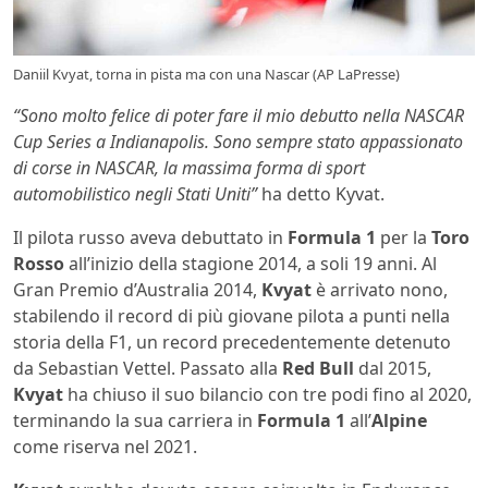
Daniil Kvyat, torna in pista ma con una Nascar (AP LaPresse)
“Sono molto felice di poter fare il mio debutto nella NASCAR
Cup Series a Indianapolis. Sono sempre stato appassionato
di corse in NASCAR, la massima forma di sport
automobilistico negli Stati Uniti”
ha detto Kyvat.
Il pilota russo aveva debuttato in
Formula 1
per la
Toro
Rosso
all’inizio della stagione 2014, a soli 19 anni. Al
Gran Premio d’Australia 2014,
Kvyat
è arrivato nono,
stabilendo il record di più giovane pilota a punti nella
storia della F1, un record precedentemente detenuto
da Sebastian Vettel. Passato alla
Red Bull
dal 2015,
Kvyat
ha chiuso il suo bilancio con tre podi fino al 2020,
terminando la sua carriera in
Formula 1
all’
Alpine
come riserva nel 2021.