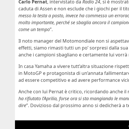
Carlo Pernat
, intervistato da
Radio 24
, si è mostra
caduta di Assen e non esclude che i giochi per il tit
messo la testa a posto, invece ha commesso un erroracc
molto importante, perché se sbaglia ancora il campion
come un tempo
”.
Il noto manager del Motomondiale non si aspettava c
effetti, siamo rimasti tutti un po’ sorpresi dalla s
anche i campioni sbagliano e certamente lui vorrà 
In casa Yamaha a vivere tutt’altra situazione rispe
in MotoGP e protagonista di un’annata fallimentar
ad essere competitivo e ad avere performance vicin
Anche con lui Pernat è critico, ricordando anche il no
ha rifiutato l’Aprilia, forse ora si sta mangiando le ma
dire
”. Dovizioso dal prossimo anno si dedicherà a 