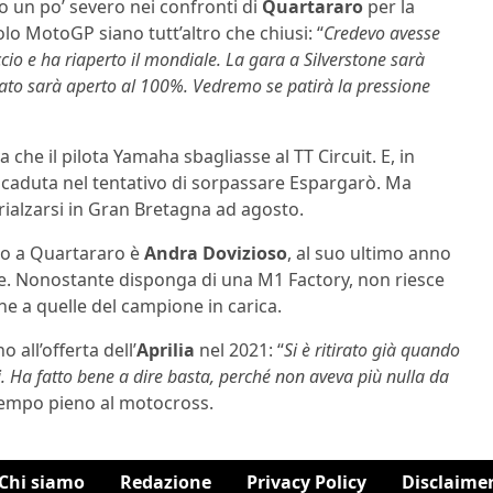
to un po’ severo nei confronti di
Quartararo
per la
olo MotoGP siano tutt’altro che chiusi: “
Credevo avesse
io e ha riaperto il mondiale. La gara a Silverstone sarà
ato sarà aperto al 100%. Vedremo se patirà la pressione
he il pilota Yamaha sbagliasse al TT Circuit. E, in
ua caduta nel tentativo di sorpassare Espargarò. Ma
rialzarsi in Gran Bretagna ad agosto.
tto a Quartararo è
Andra Dovizioso
, al suo ultimo anno
e. Nonostante disponga di una M1 Factory, non riesce
e a quelle del campione in carica.
 all’offerta dell’
Aprilia
nel 2021: “
Si è ritirato già quando
ni. Ha fatto bene a dire basta, perché non aveva più nulla da
tempo pieno al motocross.
Chi siamo
Redazione
Privacy Policy
Disclaime