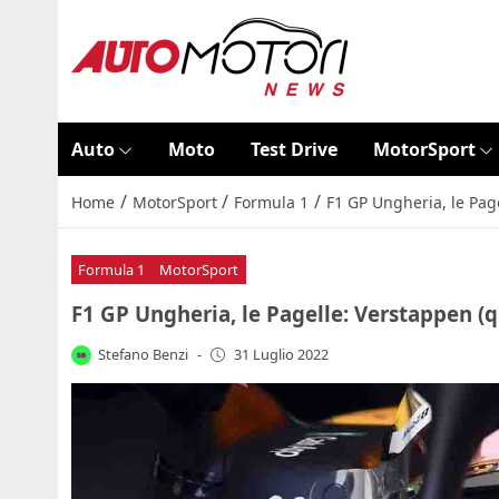
Auto
Moto
Test Drive
MotorSport
/
/
/
Home
MotorSport
Formula 1
F1 GP Ungheria, le Pag
Formula 1
MotorSport
F1 GP Ungheria, le Pagelle: Verstappen (q
Stefano Benzi
-
31 Luglio 2022