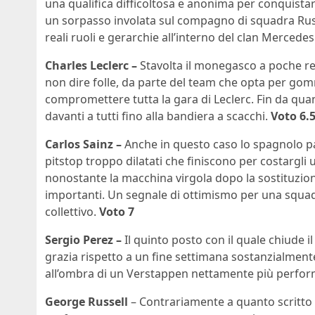
una qualifica difficoltosa e anonima per conquista
un sorpasso involata sul compagno di squadra Russe
reali ruoli e gerarchie all’interno del clan Mercedes
Charles Leclerc –
Stavolta il monegasco a poche re
non dire folle, da parte del team che opta per go
compromettere tutta la gara di Leclerc. Fin da qua
davanti a tutti fino alla bandiera a scacchi.
Voto 6.
Carlos Sainz –
Anche in questo caso lo spagnolo p
pitstop troppo dilatati che finiscono per costargli
nonostante la macchina virgola dopo la sostituzio
importanti. Un segnale di ottimismo per una squad
collettivo.
Voto 7
Sergio Perez –
Il quinto posto con il quale chiude
grazia rispetto a un fine settimana sostanzialmen
all’ombra di un Verstappen nettamente più perform
George Russell
– Contrariamente a quanto scritto p