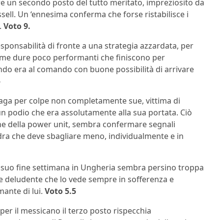
re un secondo posto del tutto meritato, impreziosito da
ll. Un ‘ennesima conferma che forse ristabilisce i
.
Voto 9.
sponsabilità di fronte a una strategia azzardata, per
mme dure poco performanti che finiscono per
ndo era al comando con buone possibilità di arrivare
5
aga per colpe non completamente sue, vittima di
 un podio che era assolutamente alla sua portata. Ciò
ne della power unit, sembra confermare segnali
ra che deve sbagliare meno, individualmente e in
 il suo fine settimana in Ungheria sembra persino troppa
te deludente che lo vede sempre in sofferenza e
ante di lui.
Voto 5.5
er il messicano il terzo posto rispecchia