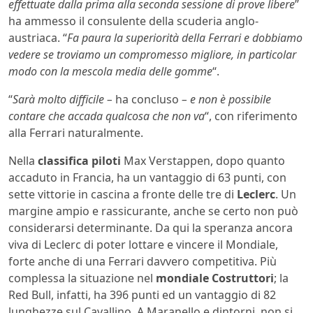
effettuate dalla prima alla seconda sessione di prove libere
”
ha ammesso il consulente della scuderia anglo-
austriaca. “
Fa paura la superiorità della Ferrari e dobbiamo
vedere se troviamo un compromesso migliore, in particolar
modo con la mescola media delle gomme
“.
“
Sarà molto difficile –
ha concluso
– e non è possibile
contare che accada qualcosa che non va
“, con riferimento
alla Ferrari naturalmente.
Nella
classifica piloti
Max Verstappen, dopo quanto
accaduto in Francia, ha un vantaggio di 63 punti, con
sette vittorie in cascina a fronte delle tre di
Leclerc
. Un
margine ampio e rassicurante, anche se certo non può
considerarsi determinante. Da qui la speranza ancora
viva di Leclerc di poter lottare e vincere il Mondiale,
forte anche di una Ferrari davvero competitiva. Più
complessa la situazione nel
mondiale Costruttori
; la
Red Bull, infatti, ha 396 punti ed un vantaggio di 82
lunghezze sul Cavallino. A Maranello e dintorni, non si