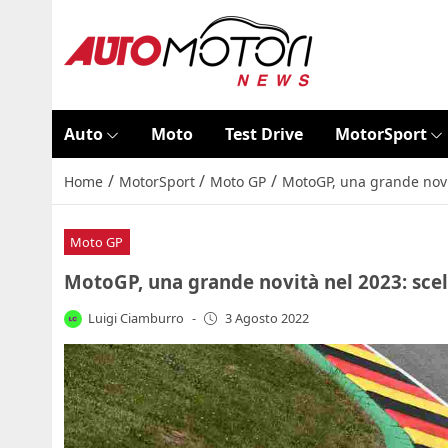
Auto
Moto
Test Drive
MotorSport
/
/
/
Home
MotorSport
Moto GP
MotoGP, una grande novit
Moto GP
MotoGP, una grande novità nel 2023: scel
Luigi Ciamburro
-
3 Agosto 2022