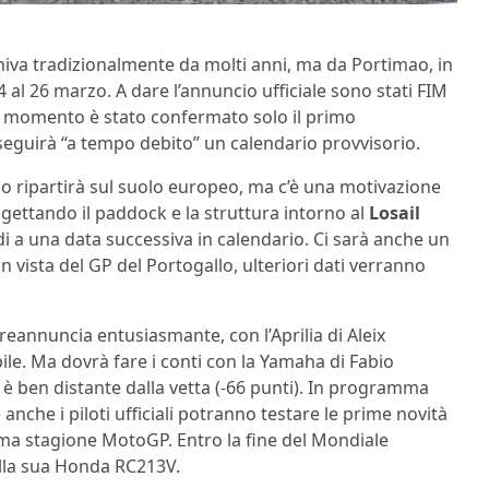
niva tradizionalmente da molti anni, ma da Portimao, in
al 26 marzo. A dare l’annuncio ufficiale sono stati FIM
r il momento è stato confermato solo il primo
eguirà “a tempo debito” un calendario provvisorio.
o ripartirà sul suolo europeo, ma c’è una motivazione
rogettando il paddock e la struttura intorno al
Losail
ndi a una data successiva in calendario. Ci sarà anche un
in vista del GP del Portogallo, ulteriori dati verranno
preannuncia entusiasmante, con l’Aprilia di Aleix
le. Ma dovrà fare i conti con la Yamaha di Fabio
 è ben distante dalla vetta (-66 punti). In programma
 anche i piloti ufficiali potranno testare le prime novità
ima stagione MotoGP. Entro la fine del Mondiale
lla sua Honda RC213V.