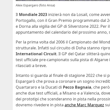
Aleix Espargaro (foto Ansa)
Il
Mondiale 2023
inizierà non da Losail, come avve
Portogallo, con il Gran Premio programmato dal 24 
e Dorna alla vigilia del GP di Silverstone 2022. Pe
appuntamento del calendario del prossimo anno, s
Per la prima volta dal 2006 il Campionato del Mond
strutturale. Infatti sul circuito di Doha stanno rip
International Circuit
. Il GP del Qatar slitterà qui
test ufficiale pre-campionato sulla pista di Algarve 
rilasciati a breve.
Intanto si guarda al finale di stagione 2022 che si 
Espargarò che prova a coronare un sogno incredibi
Quartararo e la Ducati di
Pecco Bagnaia
, che però
anche due test ufficiali, a Misano e a Valencia, dove
dei prototipi che scenderanno in pista nella pross
dovremo rivedere in pista
anche Marc Marquez
su