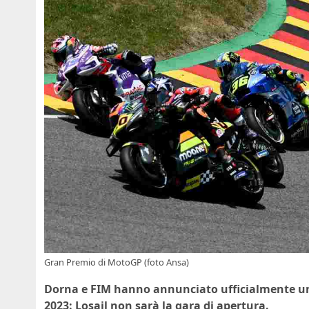
Gran Premio di MotoGP (foto Ansa)
Dorna e FIM hanno annunciato ufficialmente u
2023: Losail non sarà la gara di apertura.