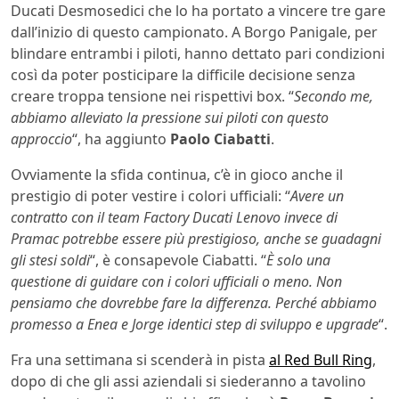
Ducati Desmosedici che lo ha portato a vincere tre gare
dall’inizio di questo campionato. A Borgo Panigale, per
blindare entrambi i piloti, hanno dettato pari condizioni
così da poter posticipare la difficile decisione senza
creare troppa tensione nei rispettivi box. “
Secondo me,
abbiamo alleviato la pressione sui piloti con questo
approccio
“, ha aggiunto
Paolo Ciabatti
.
Ovviamente la sfida continua, c’è in gioco anche il
prestigio di poter vestire i colori ufficiali: “
Avere un
contratto con il team Factory Ducati Lenovo invece di
Pramac potrebbe essere più prestigioso, anche se guadagni
gli stesi soldi
“, è consapevole Ciabatti. “
È solo una
questione di guidare con i colori ufficiali o meno. Non
pensiamo che dovrebbe fare la differenza. Perché abbiamo
promesso a Enea e Jorge identici step di sviluppo e upgrade
“.
Fra una settimana si scenderà in pista
al Red Bull Ring
,
dopo di che gli assi aziendali si siederanno a tavolino