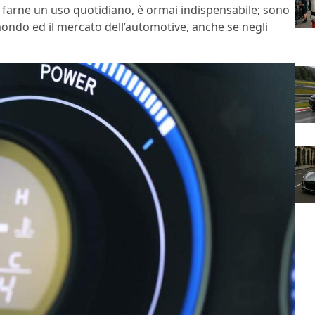
a farne un uso quotidiano, è ormai indispensabile; sono
l mondo ed il mercato dell’automotive, anche se negli