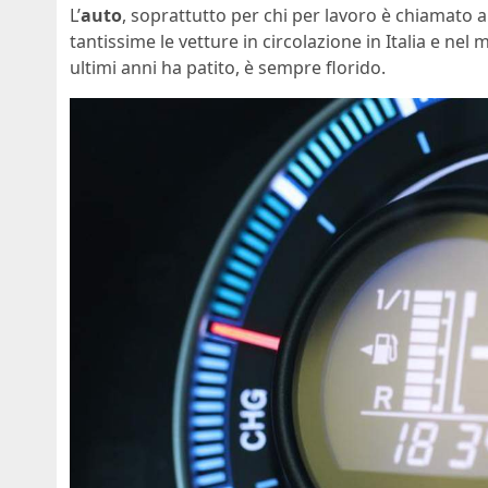
L’
auto
, soprattutto per chi per lavoro è chiamato 
tantissime le vetture in circolazione in Italia e ne
ultimi anni ha patito, è sempre florido.