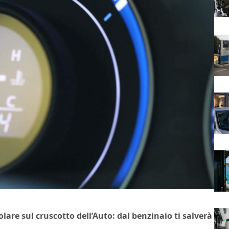
lare sul cruscotto dell’Auto: dal benzinaio ti salverà