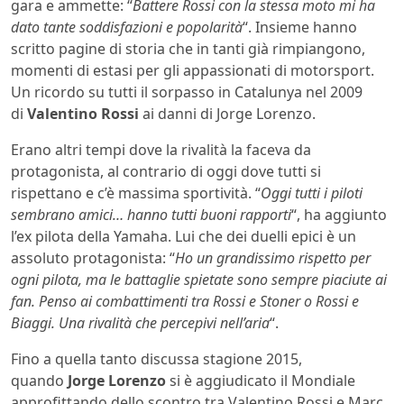
gara e ammette: “
Battere Rossi con la stessa moto mi ha
dato tante soddisfazioni e popolarità
“. Insieme hanno
scritto pagine di storia che in tanti già rimpiangono,
momenti di estasi per gli appassionati di motorsport.
Un ricordo su tutti il sorpasso in Catalunya nel 2009
di
Valentino Rossi
ai danni di Jorge Lorenzo.
Erano altri tempi dove la rivalità la faceva da
protagonista, al contrario di oggi dove tutti si
rispettano e c’è massima sportività. “
Oggi tutti i piloti
sembrano amici… hanno tutti buoni rapporti
“, ha aggiunto
l’ex pilota della Yamaha. Lui che dei duelli epici è un
assoluto protagonista: “
Ho un grandissimo rispetto per
ogni pilota, ma le battaglie spietate sono sempre piaciute ai
fan. Penso ai combattimenti tra Rossi e Stoner o Rossi e
Biaggi. Una rivalità che percepivi nell’aria
“.
Fino a quella tanto discussa stagione 2015,
quando
Jorge Lorenzo
si è aggiudicato il Mondiale
approfittando dello scontro tra Valentino Rossi e Marc