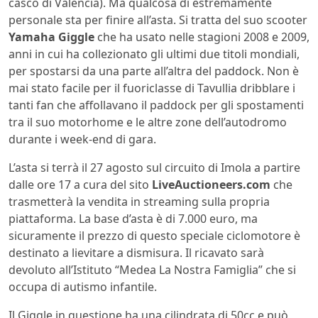
casco di Valencia). Ma qualcosa di estremamente
personale sta per finire all’asta. Si tratta del suo scooter
Yamaha Giggle
che ha usato nelle stagioni 2008 e 2009,
anni in cui ha collezionato gli ultimi due titoli mondiali,
per spostarsi da una parte all’altra del paddock. Non è
mai stato facile per il fuoriclasse di Tavullia dribblare i
tanti fan che affollavano il paddock per gli spostamenti
tra il suo motorhome e le altre zone dell’autodromo
durante i week-end di gara.
L’asta si terrà il 27 agosto sul circuito di Imola a partire
dalle ore 17 a cura del sito
LiveAuctioneers.com
che
trasmetterà la vendita in streaming sulla propria
piattaforma. La base d’asta è di 7.000 euro, ma
sicuramente il prezzo di questo speciale ciclomotore è
destinato a lievitare a dismisura. Il ricavato sarà
devoluto all’Istituto “Medea La Nostra Famiglia” che si
occupa di autismo infantile.
Il Giggle in questione ha una cilindrata di 50cc e può