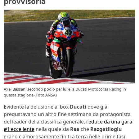
provvisoria
Axel Bassani secondo podio per lui e la Ducati Motocorsa Racing in
questa stagione (Foto ANSA)
Evidente la delusione al box
Ducati
dove già
pregustavano un altro fine settimana da protagonista
del leader della classifica generale,
reduce da una gara
#1 eccellente
nella quale sia
Rea
che
Razgatlioglu
erano clamorosamente finiti a terra nelle prime fasi