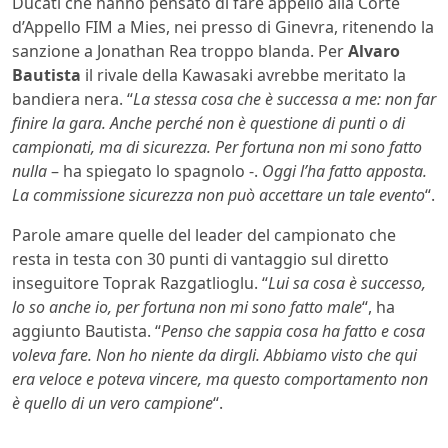
Ducati che hanno pensato di fare appello alla Corte
d’Appello FIM a Mies, nei presso di Ginevra, ritenendo la
sanzione a Jonathan Rea troppo blanda. Per
Alvaro
Bautista
il rivale della Kawasaki avrebbe meritato la
bandiera nera. “
La stessa cosa che è successa a me: non far
finire la gara. Anche perché non è questione di punti o di
campionati, ma di sicurezza. Per fortuna non mi sono fatto
nulla
– ha spiegato lo spagnolo -.
Oggi l’ha fatto apposta.
La commissione sicurezza non può accettare un tale evento
“.
Parole amare quelle del leader del campionato che
resta in testa con 30 punti di vantaggio sul diretto
inseguitore Toprak Razgatlioglu. “
Lui sa cosa è successo,
lo so anche io, per fortuna non mi sono fatto male
“, ha
aggiunto Bautista. “
Penso che sappia cosa ha fatto e cosa
voleva fare. Non ho niente da dirgli. Abbiamo visto che qui
era veloce e poteva vincere, ma questo comportamento non
è quello di un vero campione
“.