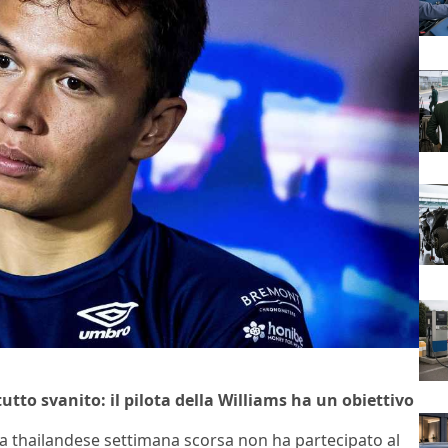
utto svanito: il pilota della Williams ha un obiettivo
lota thailandese settimana scorsa non ha partecipato al