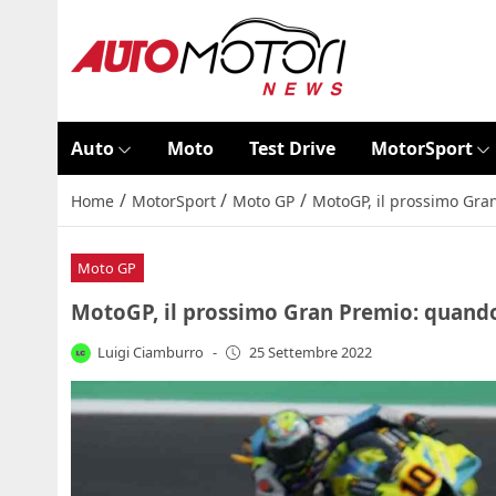
Auto
Moto
Test Drive
MotorSport
/
/
/
Home
MotorSport
Moto GP
MotoGP, il prossimo Gran
Moto GP
MotoGP, il prossimo Gran Premio: quando 
Luigi Ciamburro
-
25 Settembre 2022