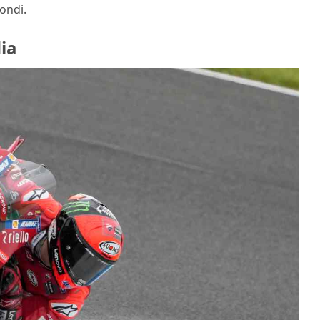
tondi.
ia