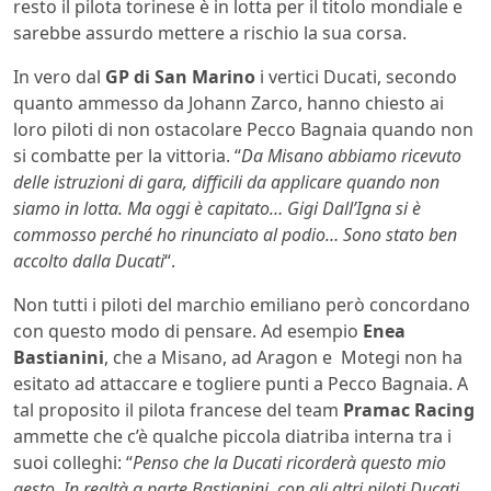
resto il pilota torinese è in lotta per il titolo mondiale e
sarebbe assurdo mettere a rischio la sua corsa.
In vero dal
GP di San Marino
i vertici Ducati, secondo
quanto ammesso da Johann Zarco, hanno chiesto ai
loro piloti di non ostacolare Pecco Bagnaia quando non
si combatte per la vittoria. “
Da Misano abbiamo ricevuto
delle istruzioni di gara, difficili da applicare quando non
siamo in lotta. Ma oggi è capitato… Gigi Dall’Igna si è
commosso perché ho rinunciato al podio… Sono stato ben
accolto dalla Ducati
“.
Non tutti i piloti del marchio emiliano però concordano
con questo modo di pensare. Ad esempio
Enea
Bastianini
, che a Misano, ad Aragon e Motegi non ha
esitato ad attaccare e togliere punti a Pecco Bagnaia. A
tal proposito il pilota francese del team
Pramac Racing
ammette che c’è qualche piccola diatriba interna tra i
suoi colleghi: “
Penso che la Ducati ricorderà questo mio
gesto. In realtà a parte Bastianini, con gli altri piloti Ducati