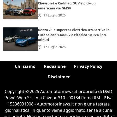
Chevrolet e Cadillac: SUV e pick-up
americani via GMSV
17 Luglio 2026
Denza Z: la supercar elettrica BYD arriva in
Europa con 1.600 CV e ricarica 10-97% in 9
minuti
17 Luglio 2026
Chi siamo
Redazione
Privacy Policy
Disclaimer
Copyright © 2025 Automotorinews.it proprietà di D&D
PowerWeb Srl - Via Cavour 310 - 00184 Roma RM - P.Iva
15336031008 - Automotorinews.it non è una testata
giornalistica, in quanto viene aggiornato senza alcuna
periodicità. Non può pertanto considerarsi un prodotto