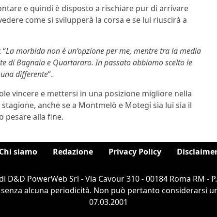
ontare e quindi è disposto a rischiare pur di arrivare
e vedere come si svilupperà la corsa e se lui riuscirà a
 “
La morbida non è un’opzione per me, mentre tra la media
lte di Bagnaia e Quartararo. In passato abbiamo scelto le
 una differente
”.
ole vincere e mettersi in una posizione migliore nella
 stagione, anche se a Montmelò e Motegi sia lui sia il
pesare alla fine.
Chi siamo
Redazione
Privacy Policy
Disclaime
di D&D PowerWeb Srl - Via Cavour 310 - 00184 Roma RM - P
 senza alcuna periodicità. Non può pertanto considerarsi un 
07.03.2001