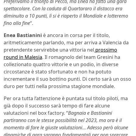
Preferivamo il trionfo di Pecco, ma Enea ha fatto una gara
spettacolare. Con la caduta di Quartararo il distacco era
diminuito a 10 punti, lì si è riaperto il Mondiale e lotteremo
fino alla fine
“.
Enea Bastianini
è ancora in corsa per il titolo,
aritmeticamente parlando, ma per arriva a Valencia da
pretendente servirebbe una vittoria nel
prossimo
round in Malesia
. Il romagnolo del team Gresini ha
collezionato quattro vittorie e un podio, in diverse
circostanze è stato sfortunato e non ha potuto
incrementare il suo bottino punti. Di certo sarà un osso
duro per tutti nella prossima stagione mondiale.
Per ora tutta l’attenzione è puntata sul titolo piloti, ma
già dopo il successo sarà tempo di fare alcune
valutazioni nel box factory. “
Bagnaia e Bastianini
partiranno con le stesse possibilità nel 2023, ma ora è il
momento di fare le giuste valutazioni… Adesso però alcune
dinamiche di gara saranno fondamentali per non sprecare