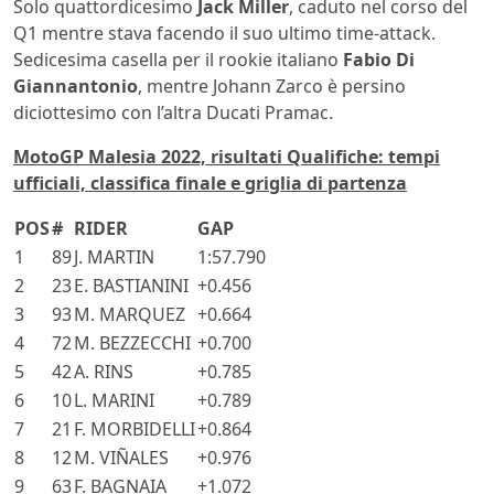
Solo quattordicesimo
Jack Miller
, caduto nel corso del
Q1 mentre stava facendo il suo ultimo time-attack.
Sedicesima casella per il rookie italiano
Fabio Di
Giannantonio
, mentre Johann Zarco è persino
diciottesimo con l’altra Ducati Pramac.
MotoGP Malesia 2022, risultati Qualifiche: tempi
ufficiali, classifica finale e griglia di partenza
POS
#
RIDER
GAP
1
89
J. MARTIN
1:57.790
2
23
E. BASTIANINI
+0.456
3
93
M. MARQUEZ
+0.664
4
72
M. BEZZECCHI
+0.700
5
42
A. RINS
+0.785
6
10
L. MARINI
+0.789
7
21
F. MORBIDELLI
+0.864
8
12
M. VIÑALES
+0.976
9
63
F. BAGNAIA
+1.072