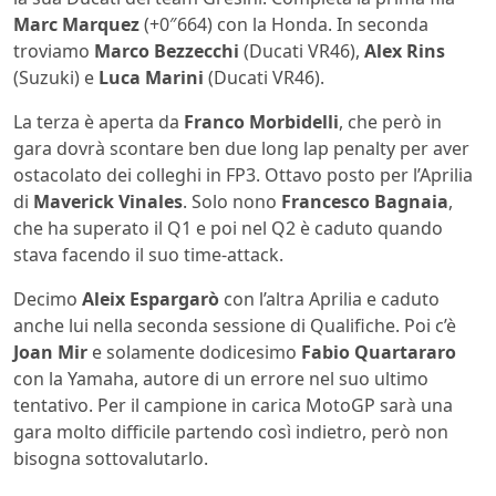
Marc Marquez
(+0″664) con la Honda. In seconda
troviamo
Marco Bezzecchi
(Ducati VR46),
Alex Rins
(Suzuki) e
Luca Marini
(Ducati VR46).
La terza è aperta da
Franco Morbidelli
, che però in
gara dovrà scontare ben due long lap penalty per aver
ostacolato dei colleghi in FP3. Ottavo posto per l’Aprilia
di
Maverick Vinales
. Solo nono
Francesco Bagnaia
,
che ha superato il Q1 e poi nel Q2 è caduto quando
stava facendo il suo time-attack.
Decimo
Aleix Espargarò
con l’altra Aprilia e caduto
anche lui nella seconda sessione di Qualifiche. Poi c’è
Joan Mir
e solamente dodicesimo
Fabio Quartararo
con la Yamaha, autore di un errore nel suo ultimo
tentativo. Per il campione in carica MotoGP sarà una
gara molto difficile partendo così indietro, però non
bisogna sottovalutarlo.