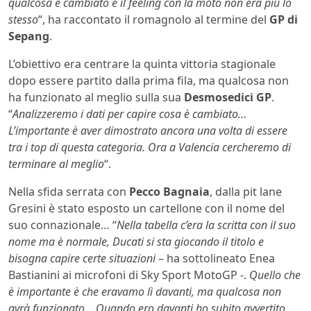
qualcosa è cambiato e il feeling con la moto non era più lo
stesso
“, ha raccontato il romagnolo al termine del
GP di
Sepang
.
L’obiettivo era centrare la quinta vittoria stagionale
dopo essere partito dalla prima fila, ma qualcosa non
ha funzionato al meglio sulla sua
Desmosedici GP
.
“
Analizzeremo i dati per capire cosa è cambiato…
L’importante è aver dimostrato ancora una volta di essere
tra i top di questa categoria. Ora a Valencia cercheremo di
terminare al meglio
“.
Nella sfida serrata con
Pecco Bagnaia
, dalla pit lane
Gresini è stato esposto un cartellone con il nome del
suo connazionale… “
Nella tabella c’era la scritta con il suo
nome ma è normale, Ducati si sta giocando il titolo e
bisogna capire certe situazioni
– ha sottolineato Enea
Bastianini ai microfoni di Sky Sport MotoGP -.
Quello che
è importante è che eravamo lì davanti, ma qualcosa non
avrà funzionato… Quando ero davanti ho subito avvertito