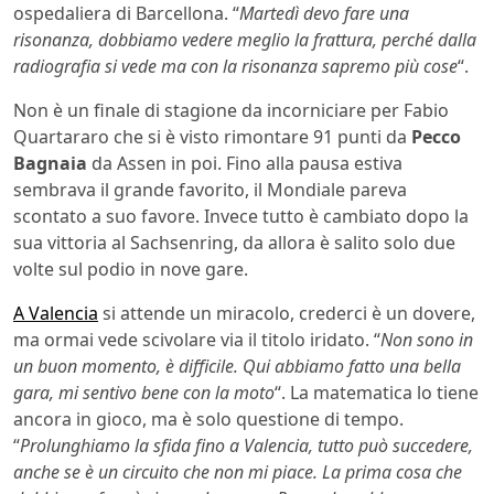
ospedaliera di Barcellona. “
Martedì devo fare una
risonanza, dobbiamo vedere meglio la frattura, perché dalla
radiografia si vede ma con la risonanza sapremo più cose
“.
Non è un finale di stagione da incorniciare per Fabio
Quartararo che si è visto rimontare 91 punti da
Pecco
Bagnaia
da Assen in poi. Fino alla pausa estiva
sembrava il grande favorito, il Mondiale pareva
scontato a suo favore. Invece tutto è cambiato dopo la
sua vittoria al Sachsenring, da allora è salito solo due
volte sul podio in nove gare.
A Valencia
si attende un miracolo, crederci è un dovere,
ma ormai vede scivolare via il titolo iridato. “
Non sono in
un buon momento, è difficile. Qui abbiamo fatto una bella
gara, mi sentivo bene con la moto
“. La matematica lo tiene
ancora in gioco, ma è solo questione di tempo.
“
Prolunghiamo la sfida fino a Valencia, tutto può succedere,
anche se è un circuito che non mi piace. La prima cosa che