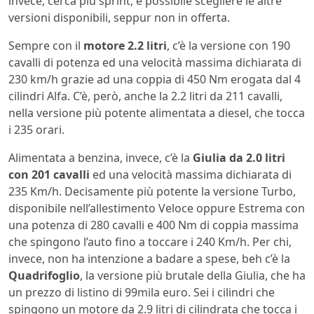
invece, cerca più sprint, è possibile scegliere le altre
versioni disponibili, seppur non in offerta.
Sempre con il
motore 2.2 litri
, c’è la versione con 190
cavalli di potenza ed una velocità massima dichiarata di
230 km/h grazie ad una coppia di 450 Nm erogata dal 4
cilindri Alfa. C’è, però, anche la 2.2 litri da 211 cavalli,
nella versione più potente alimentata a diesel, che tocca
i 235 orari.
Alimentata a benzina, invece, c’è la
Giulia da 2.0 litri
con 201 cavalli
ed una velocità massima dichiarata di
235 Km/h. Decisamente più potente la versione Turbo,
disponibile nell’allestimento Veloce oppure Estrema con
una potenza di 280 cavalli e 400 Nm di coppia massima
che spingono l’auto fino a toccare i 240 Km/h. Per chi,
invece, non ha intenzione a badare a spese, beh c’è la
Quadrifoglio
, la versione più brutale della Giulia, che ha
un prezzo di listino di 99mila euro. Sei i cilindri che
spingono un motore da 2.9 litri di cilindrata che tocca i