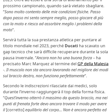
prossimo campionato, quando sarà vietato sbagliare.
“
Sono molto contento delle mie condizioni fisiche. Passo
dopo passo mi sento sempre meglio, posso giocare di più
con la moto e riesco ad assorbire meglio i problemi della
moto
“.
Servirà tutta la sua prestanza atletica per puntare al
titolo mondiale nel 2023, perché
Ducati
ha scavato un
gap tecnico che sarà difficile recuperare durante la sola
pausa invernale. “
Ancora non ho una buona forza
– ha
precisato Marc Marquez al termine del
GP della Malesia
-.
Il muscolo non sta ancora lavorando nel migliore dei modi
sul braccio destro, non funziona perfettamente
“.
Secondo le indiscrezioni rilasciate dai medici, solo
durante l’inverno raggiungerà il top della forma fisica.
“
Quest’inverno otterrò il massimo da questo braccio, ma nei
punti di frenata forte devo ancora trovare il modo per avere
il
[corretto]
equilibrio del corpo… Non è ancora perfetto ed