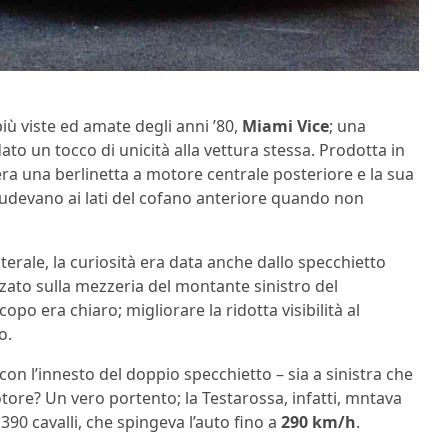
 più viste ed amate degli anni ’80,
Miami Vice
; una
o un tocco di unicità alla vettura stessa. Prodotta in
era una berlinetta a motore centrale posteriore e la sua
hiudevano ai lati del cofano anteriore quando non
terale, la curiosità era data anche dallo specchietto
zato sulla mezzeria del montante sinistro del
o era chiaro; migliorare la ridotta visibilità al
o.
on l’innesto del doppio specchietto – sia a sinistra che
otore? Un vero portento; la Testarossa, infatti, mntava
90 cavalli, che spingeva l’auto fino a
290 km/h
.