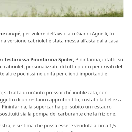
one coupé
; per volere dell’avvocato Gianni Agnelli, fu
a versione cabriolet è stata messa all’asta dalla casa
ri Testarossa Pininfarina Spider
; Pininfarina, infatti, su
ne cabriolet, personalizzate di tutto punto per i
reali del
te altre pochissime unità per clienti importanti e
 si tratta di un’auto pressocché inutilizzata, con
 oggetto di un restauro approfondito, costato la bellezza
da Pininfarina, la supercar ha poi subìto un restauro
ostituiti sia la pompa del carburante che la frizione.
estra, e si stima che possa essere venduta a circa 1,5