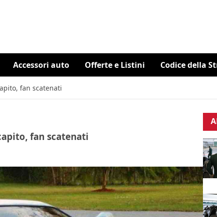
Accessori auto
Offerte e Listini
Codice della S
apito, fan scatenati
A
capito, fan scatenati