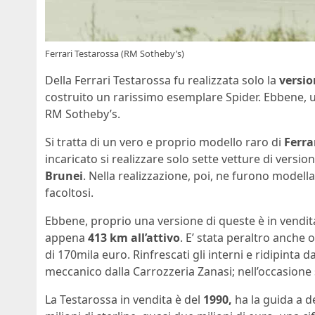
Ferrari Testarossa (RM Sotheby’s)
Della Ferrari Testarossa fu realizzata solo la
versi
costruito un rarissimo esemplare Spider. Ebbene, un
RM Sotheby’s.
Si tratta di un vero e proprio modello raro di
Ferra
incaricato si realizzare solo sette vetture di versio
Brunei
. Nella realizzazione, poi, ne furono modella
facoltosi.
Ebbene, proprio una versione di queste è in vendita;
appena
413 km all’attivo
. E’ stata peraltro anche
di 170mila euro. Rinfrescati gli interni e ridipinta 
meccanico dalla Carrozzeria Zanasi; nell’occasione s
La Testarossa in vendita è del
1990,
ha la guida a d