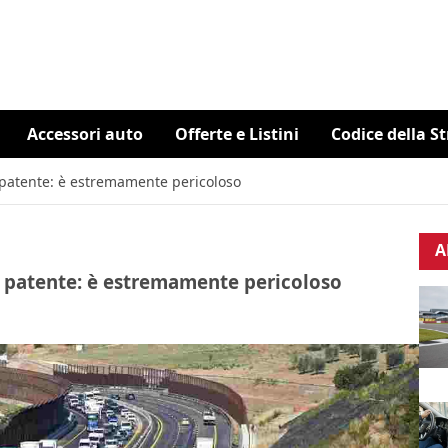
Accessori auto
Offerte e Listini
Codice della S
ti patente: è estremamente pericoloso
A
nti patente: è estremamente pericoloso