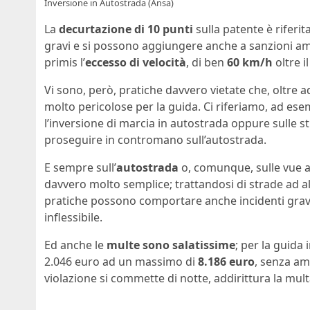
Inversione in Autostrada (Ansa)
La
decurtazione di 10 punti
sulla patente è riferi
gravi e si possono aggiungere anche a sanzioni amm
primis l’
eccesso di velocità
, di ben
60 km/h
oltre i
Vi sono, però, pratiche davvero vietate che, oltre 
molto pericolose per la guida. Ci riferiamo, ad es
l’inversione di marcia in autostrada oppure sulle st
proseguire in contromano sull’autostrada.
E sempre sull’
autostrada
o, comunque, sulle vue a 
davvero molto semplice; trattandosi di strade ad a
pratiche possono comportare anche incidenti gravis
inflessibile.
Ed anche le
multe sono salatissime
; per la guida
2.046 euro ad un massimo di
8.186 euro
, senza am
violazione si commette di notte, addirittura la m