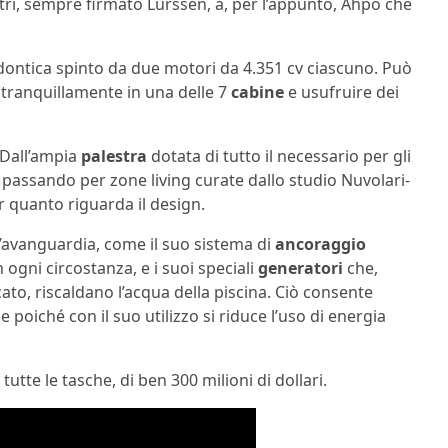
ri, sempre firmato Lurssen, a, per l’appunto, Ahpo che
ntica spinto da due motori da 4.351 cv ciascuno. Può
 tranquillamente in una delle 7
cabine
e usufruire dei
 Dall’ampia
palestra
dotata di tutto il necessario per gli
 passando per zone living curate dallo studio Nuvolari-
er quanto riguarda il design.
l’avanguardia, come il suo sistema di
ancoraggio
ogni circostanza, e i suoi speciali
generatori
che,
to, riscaldano l’acqua della piscina. Ciò consente
 poiché con il suo utilizzo si riduce l’uso di energia
utte le tasche, di ben 300 milioni di dollari.