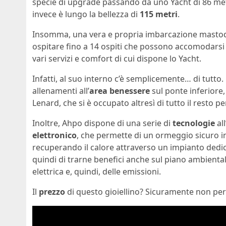
specie di upgrade passando da uno Yacht di 86 met
invece è lungo la bellezza di
115 metri
.
Insomma, una vera e propria imbarcazione mastodo
ospitare fino a 14 ospiti che possono accomodarsi
vari servizi e comfort di cui dispone lo Yacht.
Infatti, al suo interno c’è semplicemente… di tutto.
allenamenti all’
area
benessere
sul ponte inferiore,
Lenard, che si è occupato altresì di tutto il resto p
Inoltre, Ahpo dispone di una serie di
tecnologie
al
elettronico
, che permette di un ormeggio sicuro in 
recuperando il calore attraverso un impianto dedica
quindi di trarne benefici anche sul piano ambientale
elettrica e, quindi, delle emissioni.
Il
prezzo
di questo gioiellino? Sicuramente non per t