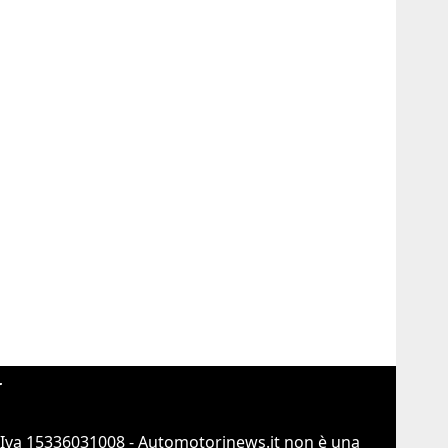
r
.Iva 15336031008 - Automotorinews.it non è una