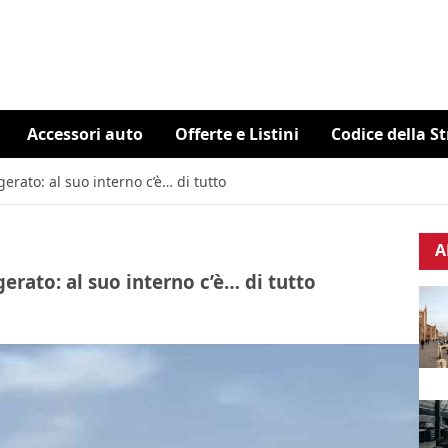
Accessori auto
Offerte e Listini
Codice della S
erato: al suo interno c’è… di tutto
A
erato: al suo interno c’è… di tutto